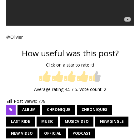
@Olivier
How useful was this post?
Click on a star to rate it!
Average rating
4.5
/ 5. Vote count:
2
Post Views:
778
ALBUM
CHRONIQUE
CHRONIQUES
LAST RIDE
MUSIC
MUSICVIDEO
NEW SINGLE
NEW VIDEO
OFFICIAL
PODCAST