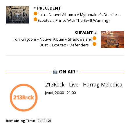
PRÉCÉDENT
Lalu – Nouvel Album « A Mythmaker’s Demise ».
Ecoutez « Prince With The Swift Warning »
SUIVANT
Iron Kingdom – Nouvel Album « Shadows and
Dust ». Ecoutez « Defenders »
ON AIR !
213Rock - Live - Harrag Melodica
jeudi, 20:00
-
21:00
Remaining Time
:
0
:
19
:
20