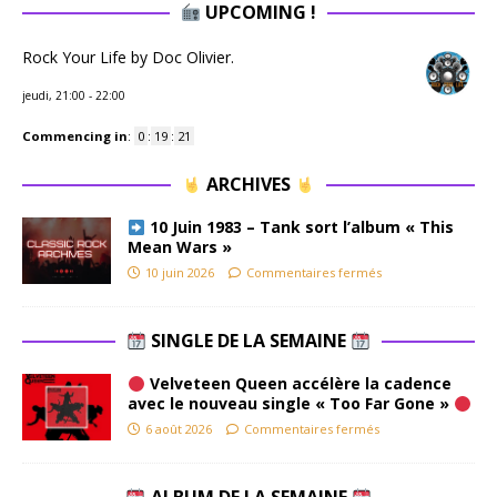
UPCOMING !
Rock Your Life by Doc Olivier.
jeudi, 21:00
-
22:00
Commencing in
:
0
:
19
:
20
ARCHIVES
10 Juin 1983 – Tank sort l’album « This
Mean Wars »
10 juin 2026
Commentaires fermés
SINGLE DE LA SEMAINE
Velveteen Queen accélère la cadence
avec le nouveau single « Too Far Gone »
6 août 2026
Commentaires fermés