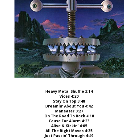
Heavy Metal Shuffle 3:14
Vices 4:20
Stay On Top 3:48
Dreamin’ About You 4:42
Maneater 3:27
On The Road To Rock 4:18
Cause For Alarm 4:23
Alive & Kickin’ 4:05
All The Right Moves 4:35
Just Passin’ Through 4:49