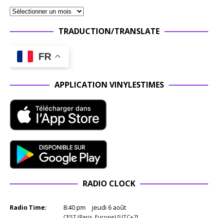
TRADUCTION/TRANSLATE
FR
APPLICATION VINYLESTIMES
RADIO CLOCK
Radio Time:
8
:
40
pm
jeudi 6 août
CEST (Paris, Europe) [UTC+2]