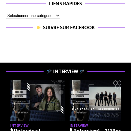
LIENS RAPIDES
SUIVRE SUR FACEBOOK
INTERVIEW
INTERVIEW
INTERVIEW
I
🎙 [Interview] –
🎙 [Interview] – 213Rock