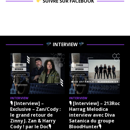
SUIVRE SUR FACEBOOK
INTERVIEW
INTERVIEW
INTERVIEW
I
🎙 [Interview] –
🎙 [Interview] – 213Rock
Exclusive – Zan/Cody :
Harrag Melodica
le grand retour de
interview avec Diva
Zinny J. Zan & Harry
Satanica du groupe
Cody ! par le Doc🎙
BloodHunter🎙