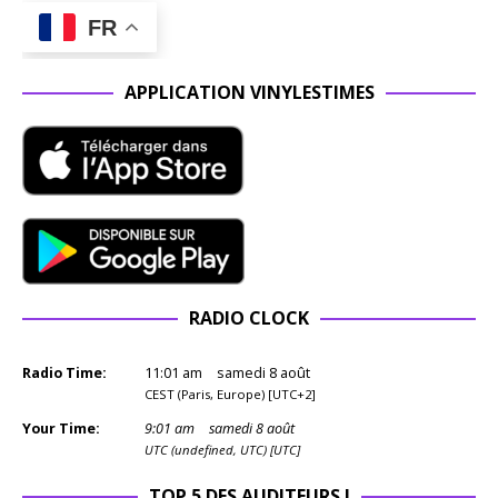
FR
APPLICATION VINYLESTIMES
RADIO CLOCK
Radio Time:
11
:
01
am
samedi 8 août
CEST (Paris, Europe) [UTC+2]
Your Time:
9
:
01
am
samedi 8 août
UTC (undefined, UTC) [UTC]
TOP 5 DES AUDITEURS !