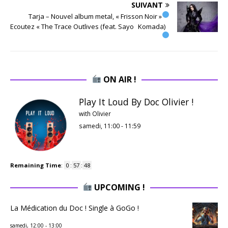
SUIVANT
Tarja – Nouvel album metal, « Frisson Noir »
Ecoutez « The Trace Outlives (feat. Sayo Komada)
ON AIR !
Play It Loud By Doc Olivier !
with Olivier
samedi, 11:00
-
11:59
Remaining Time
:
0
:
57
:
47
UPCOMING !
La Médication du Doc ! Single à GoGo !
samedi, 12:00
-
13:00