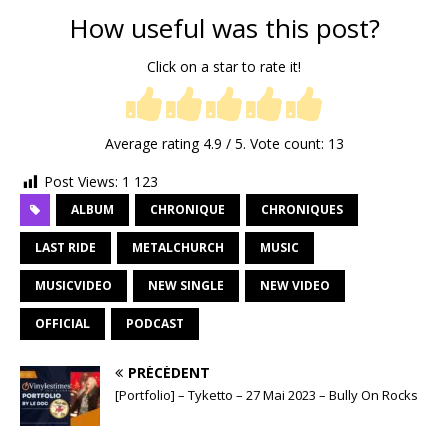
How useful was this post?
Click on a star to rate it!
Average rating
4.9
/ 5. Vote count:
13
Post Views:
1 123
ALBUM
CHRONIQUE
CHRONIQUES
LAST RIDE
METALCHURCH
MUSIC
MUSICVIDEO
NEW SINGLE
NEW VIDEO
OFFICIAL
PODCAST
PRÉCÉDENT
[Portfolio] – Tyketto – 27 Mai 2023 – Bully On Rocks