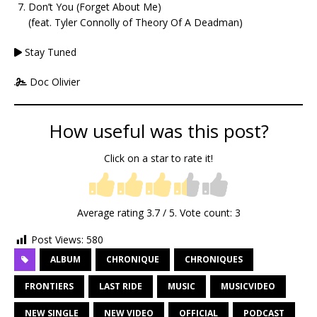
Don’t You (Forget About Me)
(feat. Tyler Connolly of Theory Of A Deadman)
Stay Tuned
Doc Olivier
How useful was this post?
Click on a star to rate it!
Average rating
3.7
/ 5. Vote count:
3
Post Views:
580
ALBUM
CHRONIQUE
CHRONIQUES
FRONTIERS
LAST RIDE
MUSIC
MUSICVIDEO
NEW SINGLE
NEW VIDEO
OFFICIAL
PODCAST