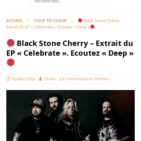
ACCUEIL
COUP DE COEUR
Black Stone Cherry –
Extrait du EP « Celebrate ». Ecoutez « Deep »
Black Stone Cherry – Extrait du
EP « Celebrate ». Ecoutez « Deep »
9 juillet 2026
Olivier
Commentaires fermés