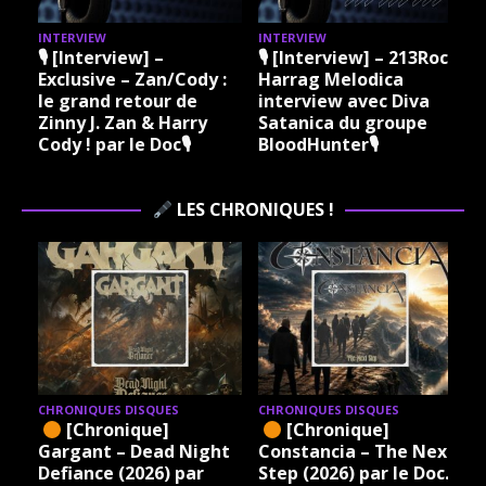
INTERVIEW
INTERVIEW
I
🎙 [Interview] –
🎙 [Interview] – 213Rock
Exclusive – Zan/Cody :
Harrag Melodica
le grand retour de
interview avec Diva
Zinny J. Zan & Harry
Satanica du groupe
Cody ! par le Doc🎙
BloodHunter🎙
LES CHRONIQUES !
CHRONIQUES DISQUES
CHRONIQUES DISQUES
[Chronique]
[Chronique]
Gargant – Dead Night
Constancia – The Next
Defiance (2026) par
Step (2026) par le Doc.