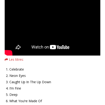
Les titres:
Celebrate
Neon Eyes
Caught Up In The Up Down
I’m Fine
Deep
What You’re Made Of