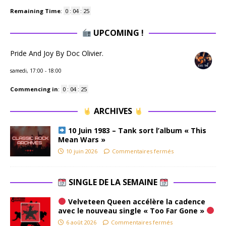
Remaining Time
:
0
:
04
:
25
UPCOMING !
Pride And Joy By Doc Olivier.
samedi, 17:00
-
18:00
Commencing in
:
0
:
04
:
25
ARCHIVES
10 Juin 1983 – Tank sort l’album « This
Mean Wars »
10 juin 2026
Commentaires fermés
SINGLE DE LA SEMAINE
Velveteen Queen accélère la cadence
avec le nouveau single « Too Far Gone »
6 août 2026
Commentaires fermés