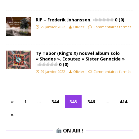
RIP – Frederik Johansson.
0 (0)
29 janvier 2022
Olivier
Commentaires fermés
Ty Tabor (King’s X) nouvel album solo
« Shades ». Ecoutez « Sister Genocide »
0 (0)
29 janvier 2022
Olivier
Commentaires fermés
«
1
…
344
345
346
…
414
»
ON AIR !