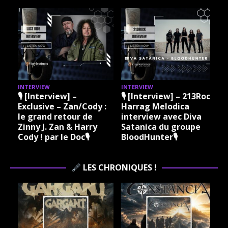
INTERVIEW
INTERVIEW
I
🎙 [Interview] –
🎙 [Interview] – 213Rock
Exclusive – Zan/Cody :
Harrag Melodica
le grand retour de
interview avec Diva
Zinny J. Zan & Harry
Satanica du groupe
Cody ! par le Doc🎙
BloodHunter🎙
LES CHRONIQUES !