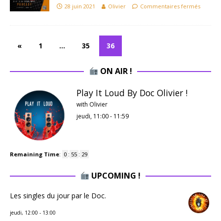
28 juin 2021
Olivier
Commentaires fermés
«
1
…
35
36
ON AIR !
Play It Loud By Doc Olivier !
with Olivier
jeudi, 11:00
-
11:59
Remaining Time
:
0
:
55
:
29
UPCOMING !
Les singles du jour par le Doc.
jeudi, 12:00
-
13:00