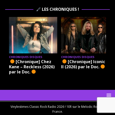
LES CHRONIQUES !
QUES DISQUES
CHRONIQUES DISQUES
CHRONIQUES D
ronique] Iconic –
[Chronique] Lalu – A
[Chroni
26) par le Doc.
Mythmaker’s Demise
Zan/Cody –
(2026) par le Doc.
‘N Damned 
le Doc.
Vinylestimes Classic Rock Radio 2026 ! 1ER sur le Melodic Rock en
France.