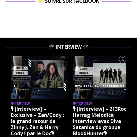
SUIVRE SUR FACEBOOK
INTERVIEW
INTERVIEW
INTERVIEW
I
🎙 [Interview] –
🎙 [Interview] – 213Rock
Exclusive – Zan/Cody :
Harrag Melodica
le grand retour de
interview avec Diva
Zinny J. Zan & Harry
Satanica du groupe
Cody ! par le Doc🎙
BloodHunter🎙