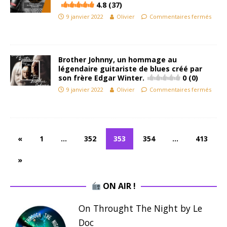
4.8 (37)
9 janvier 2022
Olivier
Commentaires fermés
Brother Johnny, un hommage au
légendaire guitariste de blues créé par
son frère Edgar Winter.
0 (0)
9 janvier 2022
Olivier
Commentaires fermés
«
1
…
352
353
354
…
413
»
ON AIR !
On Throught The Night by Le
Doc