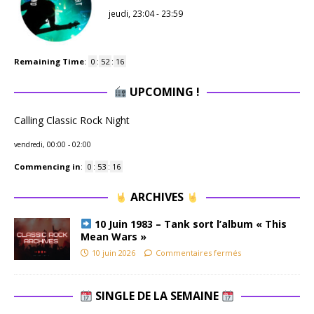
jeudi, 23:04
-
23:59
Remaining Time
:
0
:
52
:
15
UPCOMING !
Calling Classic Rock Night
vendredi, 00:00
-
02:00
Commencing in
:
0
:
53
:
15
ARCHIVES
10 Juin 1983 – Tank sort l’album « This
Mean Wars »
10 juin 2026
Commentaires fermés
SINGLE DE LA SEMAINE