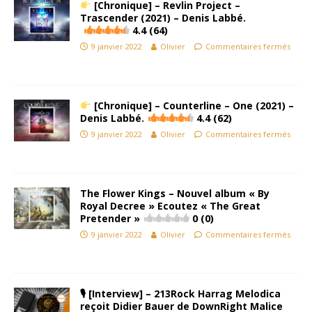
[Chronique] – Revlin Project –
Trascender (2021) – Denis Labbé.
4.4 (64)
9 janvier 2022
Olivier
Commentaires fermés
[Chronique] – Counterline – One (2021) –
Denis Labbé.
4.4 (62)
9 janvier 2022
Olivier
Commentaires fermés
The Flower Kings – Nouvel album « By
Royal Decree » Ecoutez « The Great
Pretender »
0 (0)
9 janvier 2022
Olivier
Commentaires fermés
🎙 [Interview] – 213Rock Harrag Melodica
reçoit Didier Bauer de DownRight Malice