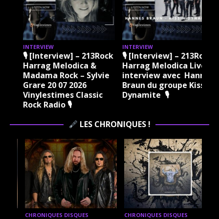
INTERVIEW
INTERVIEW
I
ock
🎙 [Interview] – 213Rock
🎙 [Interview] – 213Rock
Harrag Melodica &
Harrag Melodica Live
Madama Rock – Sylvie
interview avec Hannes
Grare 20 07 2026
Braun du groupe Kissin
Vinylestimes Classic
Dynamite 🎙
J
Rock Radio 🎙
LES CHRONIQUES !
CHRONIQUES DISQUES
CHRONIQUES DISQUES