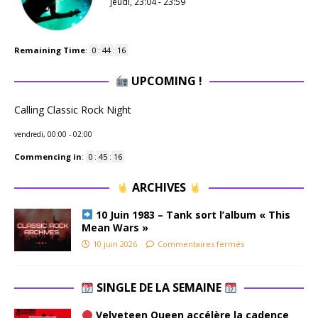
jeudi, 23:04
-
23:59
Remaining Time
:
0
:
44
:
16
UPCOMING !
Calling Classic Rock Night
vendredi, 00:00
-
02:00
Commencing in
:
0
:
45
:
16
ARCHIVES
10 Juin 1983 – Tank sort l’album « This
Mean Wars »
10 juin 2026
Commentaires fermés
SINGLE DE LA SEMAINE
Velveteen Queen accélère la cadence