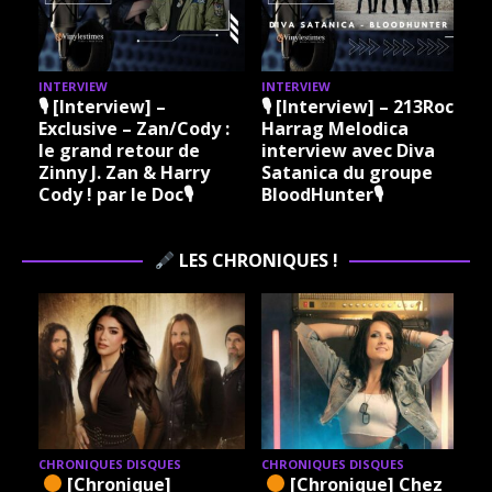
INTERVIEW
INTERVIEW
I
🎙 [Interview] –
🎙 [Interview] – 213Rock
Exclusive – Zan/Cody :
Harrag Melodica
le grand retour de
interview avec Diva
Zinny J. Zan & Harry
Satanica du groupe
Cody ! par le Doc🎙
BloodHunter🎙
LES CHRONIQUES !
CHRONIQUES DISQUES
CHRONIQUES DISQUES
[Chronique]
[Chronique] Chez