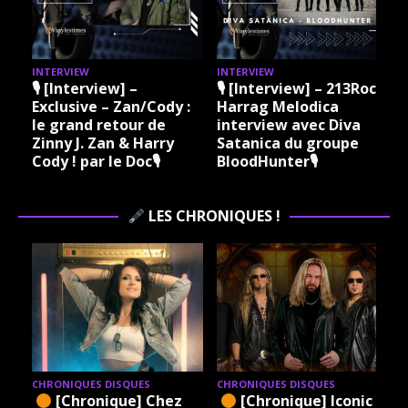
INTERVIEW
INTERVIEW
I
🎙 [Interview] –
🎙 [Interview] – 213Rock
Exclusive – Zan/Cody :
Harrag Melodica
le grand retour de
interview avec Diva
Zinny J. Zan & Harry
Satanica du groupe
Cody ! par le Doc🎙
BloodHunter🎙
LES CHRONIQUES !
CHRONIQUES DISQUES
CHRONIQUES DISQUES
[Chronique] Chez
[Chronique] Iconic –