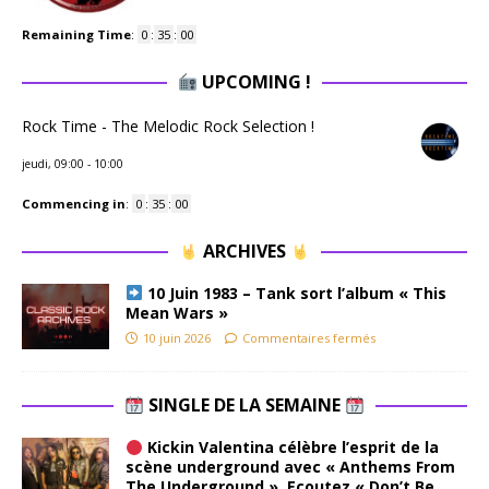
Remaining Time
:
0
:
34
:
59
UPCOMING !
Rock Time - The Melodic Rock Selection !
jeudi, 09:00
-
10:00
Commencing in
:
0
:
34
:
59
ARCHIVES
10 Juin 1983 – Tank sort l’album « This
Mean Wars »
10 juin 2026
Commentaires fermés
SINGLE DE LA SEMAINE
Kickin Valentina célèbre l’esprit de la
scène underground avec « Anthems From
The Underground ». Ecoutez « Don’t Be