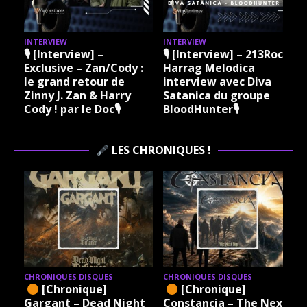
INTERVIEW
INTERVIEW
I
🎙 [Interview] –
🎙 [Interview] – 213Rock
Exclusive – Zan/Cody :
Harrag Melodica
le grand retour de
interview avec Diva
Zinny J. Zan & Harry
Satanica du groupe
Cody ! par le Doc🎙
BloodHunter🎙
LES CHRONIQUES !
CHRONIQUES DISQUES
CHRONIQUES DISQUES
[Chronique]
[Chronique]
Gargant – Dead Night
Constancia – The Next