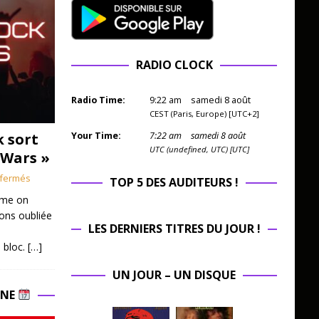
RADIO CLOCK
Radio Time:
9
:
22
am
samedi 8 août
CEST (Paris, Europe) [UTC+2]
k sort
Your Time:
7
:
22
am
samedi 8 août
UTC (undefined, UTC) [UTC]
 Wars »
fermés
TOP 5 DES AUDITEURS !
mme on
ions oubliée
LES DERNIERS TITRES DU JOUR !
 bloc.
[…]
UN JOUR – UN DISQUE
INE