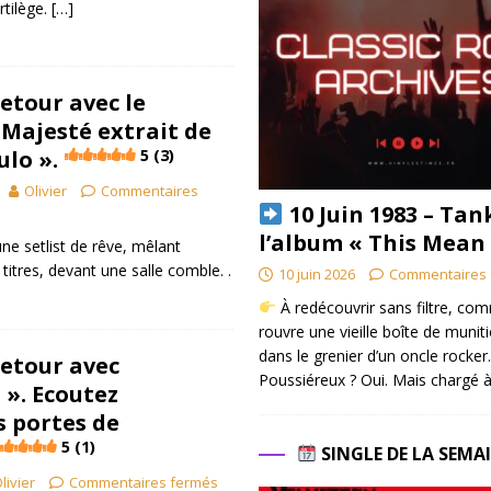
tilège.
[…]
retour avec le
« Majesté extrait de
lo ».
5 (3)
Olivier
Commentaires
10 Juin 1983 – Tan
l’album « This Mean
une setlist de rêve, mêlant
itres, devant une salle comble. .
10 juin 2026
Commentaires 
À redécouvrir sans filtre, co
rouvre une vieille boîte de munit
dans le grenier d’un oncle rocker.
retour avec
Poussiéreux ? Oui. Mais chargé à
 ». Ecoutez
s portes de
5 (1)
SINGLE DE LA SEMA
livier
Commentaires fermés