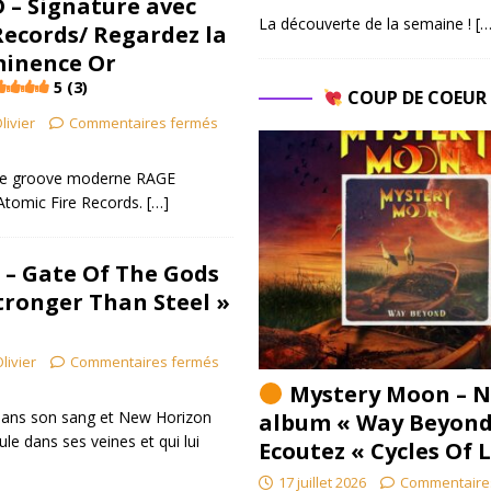
– Signature avec
La découverte de la semaine !
[…
Records/ Regardez la
minence Or
5 (3)
COUP DE COEU
livier
Commentaires fermés
 de groove moderne RAGE
tomic Fire Records.
[…]
– Gate Of The Gods
Stronger Than Steel »
livier
Commentaires fermés
Mystery Moon – N
dans son sang et New Horizon
album « Way Beyond
le dans ses veines et qui lui
Ecoutez « Cycles Of 
17 juillet 2026
Commentaire