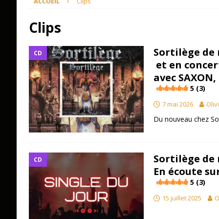
ACCUEIL
Clips
Clips
Sortilège de
CD
et en concer
avec SAXON, 
5 (3)
7 mai 2026
Oliv
Du nouveau chez Sor
Sortilège de
CD
En écoute sur
5 (3)
15 juillet 2025
O