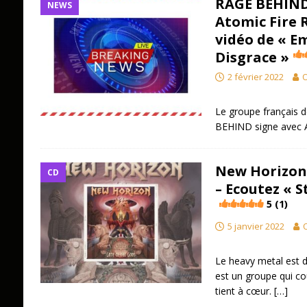
RAGE BEHIND 
NEWS
Atomic Fire 
vidéo de « E
Disgrace »
2 février 2022
O
Le groupe français
BEHIND signe avec A
New Horizon 
CD
– Ecoutez « 
5 (1)
5 janvier 2022
O
Le heavy metal est 
est un groupe qui cou
tient à cœur.
[…]