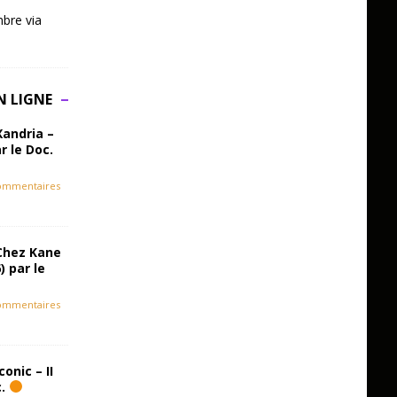
bre via
N LIGNE
Xandria –
r le Doc.
ommentaires
Chez Kane
) par le
ommentaires
onic – II
c.