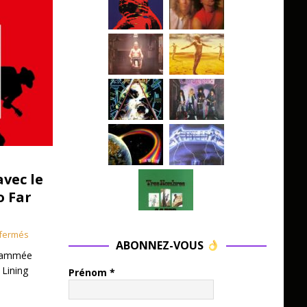
avec le
o Far
fermés
ABONNEZ-VOUS
grammée
 Lining
Prénom
*