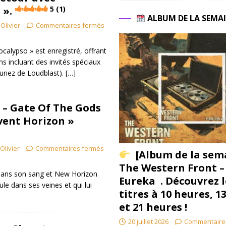
 ».
5 (1)
ALBUM DE LA SEMA
Olivier
Commentaires fermés
calypso » est enregistré, offrant
s incluant des invités spéciaux
uriez de Loudblast).
[…]
– Gate Of The Gods
Event Horizon »
Olivier
Commentaires fermés
[Album de la sem
The Western Front –
dans son sang et New Horizon
Eureka . Découvrez l
le dans ses veines et qui lui
titres à 10 heures, 1
et 21 heures !
20 juillet 2026
Commentaire