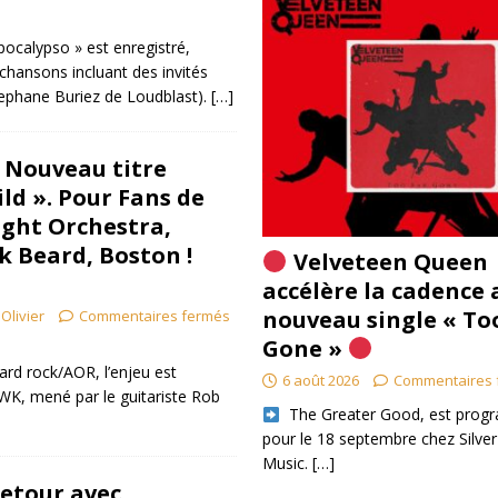
ocalypso » est enregistré,
 chansons incluant des invités
tephane Buriez de Loudblast).
[…]
 Nouveau titre
ld ». Pour Fans de
ight Orchestra,
k Beard, Boston !
Velveteen Queen
accélère la cadence 
nouveau single « To
Olivier
Commentaires fermés
Gone »
ard rock/AOR, l’enjeu est
6 août 2026
Commentaires 
K, mené par le guitariste Rob
​ The Greater Good, est pro
pour le 18 septembre chez Silver
Music.
[…]
retour avec