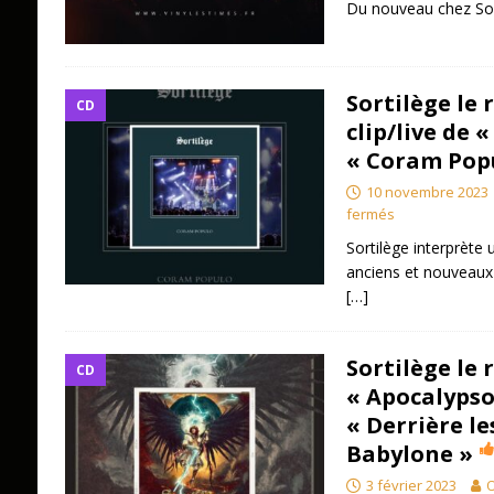
Du nouveau chez Sor
Sortilège le 
CD
clip/live de 
« Coram Popu
10 novembre 2023
fermés
Sortilège interprète 
anciens et nouveaux t
[…]
Sortilège le 
CD
« Apocalypso
« Derrière le
Babylone »
3 février 2023
O