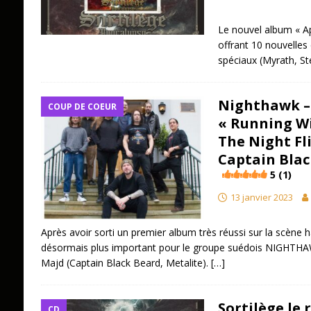
Le nouvel album « Ap
offrant 10 nouvelles
spéciaux (Myrath, S
Nighthawk –
COUP DE COEUR
« Running Wi
The Night Fl
Captain Blac
5 (1)
13 janvier 2023
Après avoir sorti un premier album très réussi sur la scène h
désormais plus important pour le groupe suédois NIGHTHAW
Majd (Captain Black Beard, Metalite).
[…]
Sortilège le 
CD