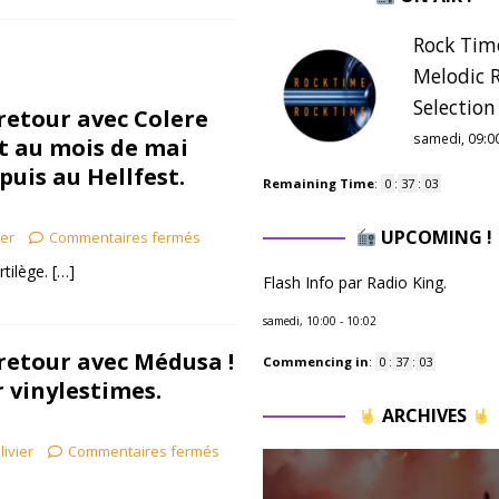
Rock Tim
Melodic 
Selection 
 retour avec Colere
samedi, 09:0
t au mois de mai
puis au Hellfest.
Remaining Time
:
0
:
37
:
02
UPCOMING !
ier
Commentaires fermés
tilège.
[…]
Flash Info par Radio King.
samedi, 10:00
-
10:02
 retour avec Médusa !
Commencing in
:
0
:
37
:
02
 vinylestimes.
ARCHIVES
livier
Commentaires fermés