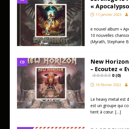
« Apocalypso
11 janvier 2023
e nouvel album « Apo
10 nouvelles chanson
(Myrath, Stephane B
New Horizon 
CD
– Ecoutez « 
0 (0)
10 février 2022
Le heavy metal est 
est un groupe qui cou
tient à cœur.
[…]