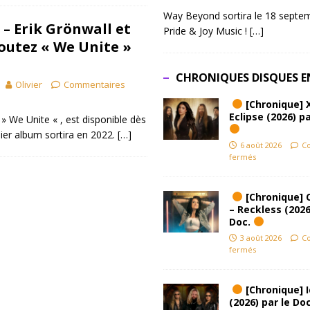
Way Beyond sortira le 18 septem
– Erik Grönwall et
Pride & Joy Music !
[…]
coutez « We Unite »
CHRONIQUES DISQUES E
Olivier
Commentaires
[Chronique] 
Eclipse (2026) pa
» We Unite « , est disponible dès
ier album sortira en 2022.
[…]
6 août 2026
C
fermés
[Chronique] 
– Reckless (2026
Doc.
3 août 2026
C
fermés
[Chronique] Ic
(2026) par le Do