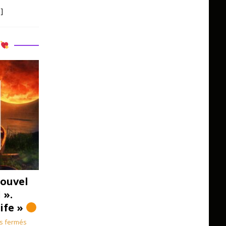
]
R
ouvel
 ».
Life »
s fermés