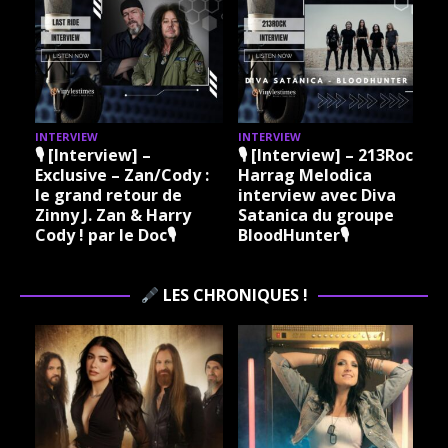
INTERVIEW
INTERVIEW
I
🎙 [Interview] –
🎙 [Interview] – 213Rock
Exclusive – Zan/Cody :
Harrag Melodica
le grand retour de
interview avec Diva
Zinny J. Zan & Harry
Satanica du groupe
Cody ! par le Doc🎙
BloodHunter🎙
LES CHRONIQUES !