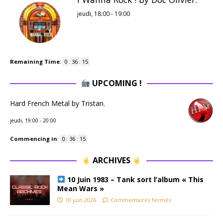
jeudi, 18:00
-
19:00
Remaining Time
:
0
:
36
:
15
UPCOMING !
Hard French Metal by Tristan.
jeudi, 19:00
-
20:00
Commencing in
:
0
:
36
:
15
ARCHIVES
10 Juin 1983 – Tank sort l’album « This
Mean Wars »
10 juin 2026
Commentaires fermés