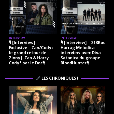
INTERVIEW
INTERVIEW
INTER
🎙 [Interview] –
🎙 [Interview] – 213Rock
🎙 [
Exclusive – Zan/Cody :
Harrag Melodica
Harr
le grand retour de
interview avec Diva
Mada
Zinny J. Zan & Harry
Satanica du groupe
Grar
Cody ! par le Doc🎙
BloodHunter🎙
Viny
Rock
LES CHRONIQUES !