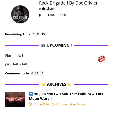
Rock Brigade ! By Doc Olivier.
with Olivier
jeudi, 13:02
-
14:00
Remaining Time
:
0
:
22
:
15
UPCOMING !
Flash Info !
jeudi, 14:00
-
14:03
Commencing in
:
0
:
22
:
15
ARCHIVES
10 Juin 1983 – Tank sort l’album « This
Mean Wars »
10 juin 2026
Commentaires fermés