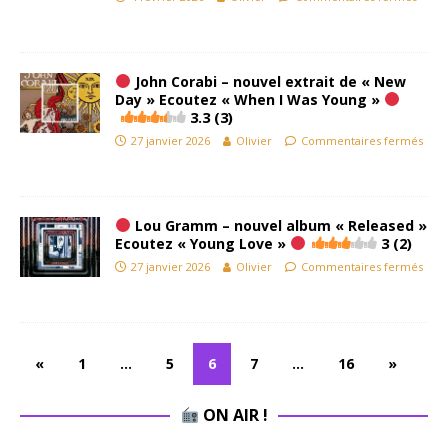
John Corabi – nouvel extrait de « New
Day » Ecoutez « When I Was Young »
3.3 (3)
27 janvier 2026
Olivier
Commentaires fermés
Lou Gramm – nouvel album « Released »
Ecoutez « Young Love »
3 (2)
27 janvier 2026
Olivier
Commentaires fermés
«
1
…
5
6
7
…
16
»
ON AIR !