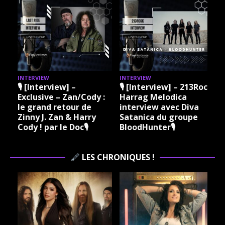
INTERVIEW
INTERVIEW
I
🎙 [Interview] –
🎙 [Interview] – 213Rock
Exclusive – Zan/Cody :
Harrag Melodica
le grand retour de
interview avec Diva
Zinny J. Zan & Harry
Satanica du groupe
Cody ! par le Doc🎙
BloodHunter🎙
LES CHRONIQUES !