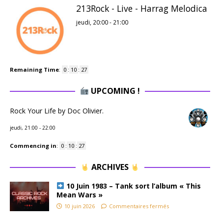
213Rock - Live - Harrag Melodica
jeudi, 20:00
-
21:00
Remaining Time
:
0
:
10
:
26
UPCOMING !
Rock Your Life by Doc Olivier.
jeudi, 21:00
-
22:00
Commencing in
:
0
:
10
:
26
ARCHIVES
10 Juin 1983 – Tank sort l’album « This
Mean Wars »
10 juin 2026
Commentaires fermés