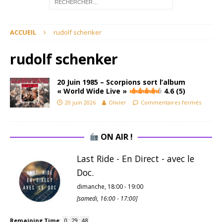
ACCUEIL
rudolf schenker
rudolf schenker
20 Juin 1985 – Scorpions sort l’album
« World Wide Live »
4.6 (5)
20 juin 2026
Olivier
Commentaires fermés
ON AIR !
Last Ride - En Direct - avec le
Doc.
dimanche, 18:00
-
19:00
[
samedi, 16:00
-
17:00
]
Remaining Time
:
0
:
29
:
48