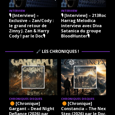
INTERVIEW
INTERVIEW
I
🎙 [Interview] –
🎙 [Interview] – 213Rock
Exclusive – Zan/Cody :
Harrag Melodica
le grand retour de
interview avec Diva
Zinny J. Zan & Harry
Satanica du groupe
Cody ! par le Doc🎙
BloodHunter🎙
LES CHRONIQUES !
CHRONIQUES DISQUES
CHRONIQUES DISQUES
[Chronique]
[Chronique]
Gargant – Dead Night
Constancia – The Next
Defiance (2026) par
Step (2026) par le Doc.