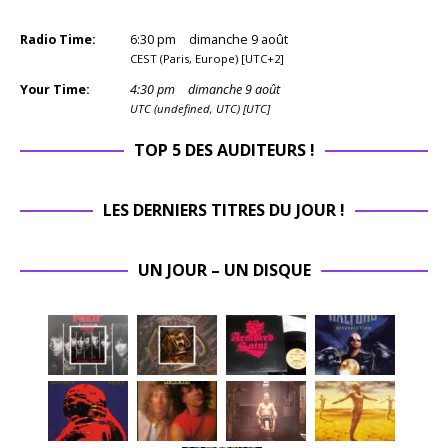
Radio Time:
6
:
30
pm
dimanche 9 août
CEST (Paris, Europe) [UTC+2]
Your Time:
4
:
30
pm
dimanche 9 août
UTC (undefined, UTC) [UTC]
TOP 5 DES AUDITEURS !
LES DERNIERS TITRES DU JOUR !
UN JOUR – UN DISQUE