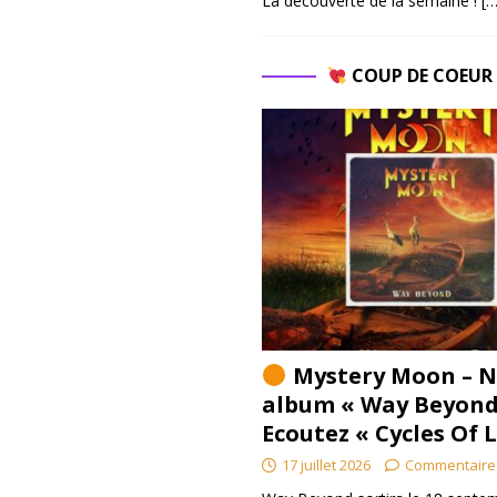
La découverte de la semaine !
[…
COUP DE COEU
Mystery Moon – N
album « Way Beyond
Ecoutez « Cycles Of 
17 juillet 2026
Commentaire