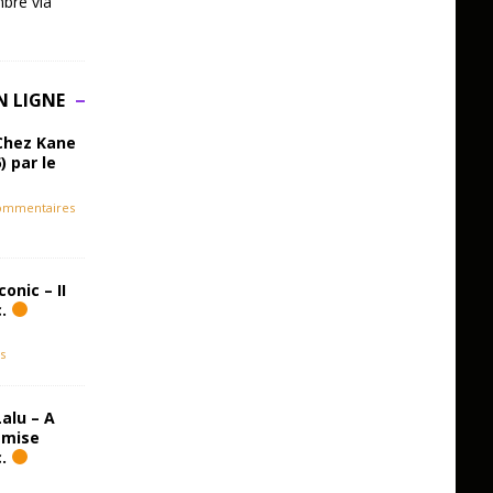
bre via
N LIGNE
Chez Kane
) par le
ommentaires
onic – II
c.
s
alu – A
emise
c.