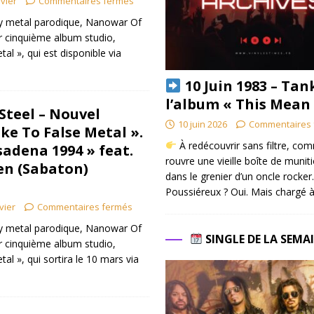
ivier
Commentaires fermés
y metal parodique, Nanowar Of
r cinquième album studio,
tal », qui est disponible via
]
10 Juin 1983 – Tan
l’album « This Mean
teel – Nouvel
10 juin 2026
Commentaires 
ke To False Metal ».
À redécouvrir sans filtre, co
sadena 1994 » feat.
rouvre une vieille boîte de munit
en (Sabaton)
dans le grenier d’un oncle rocker.
Poussiéreux ? Oui. Mais chargé à
vier
Commentaires fermés
y metal parodique, Nanowar Of
SINGLE DE LA SEMA
r cinquième album studio,
tal », qui sortira le 10 mars via
]