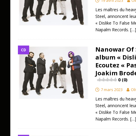
19 avril 2023
Ol
Les maîtres du heav
Steel, annoncent leu
« Dislike To False Me
Napalm Records.
[…
Nanowar Of S
CD
album « Disli
Ecoutez « Pa
Joakim Brod
0 (0)
7 mars 2023
Oli
Les maîtres du heav
Steel, annoncent leu
« Dislike To False Me
Napalm Records.
[…