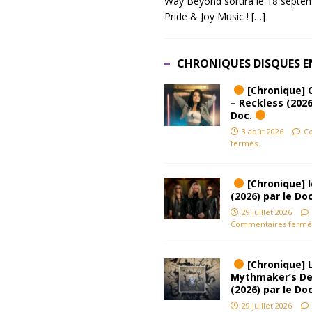
Way Beyond sortira le 18 septem
Pride & Joy Music !
[…]
CHRONIQUES DISQUES E
[Chronique] 
– Reckless (2026
Doc.
3 août 2026
C
fermés
[Chronique] Ic
(2026) par le Do
29 juillet 2026
Commentaires fermé
[Chronique] L
Mythmaker’s D
(2026) par le Do
29 juillet 2026