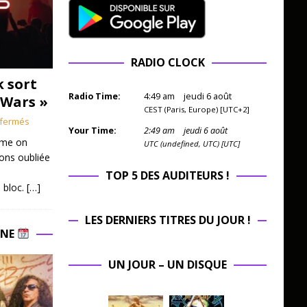
RADIO CLOCK
k sort
Radio Time:
4
:
49
am
jeudi 6 août
 Wars »
CEST (Paris, Europe) [UTC+2]
fermés
Your Time:
2
:
49
am
jeudi 6 août
mme on
UTC (undefined, UTC) [UTC]
ions oubliée
TOP 5 DES AUDITEURS !
 bloc.
[…]
LES DERNIERS TITRES DU JOUR !
INE
UN JOUR – UN DISQUE