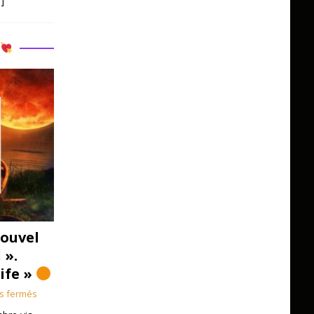
]
R
ouvel
 ».
Life »
s fermés