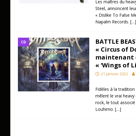
Les maîtres du heav
Steel, annoncent leu
« Dislike To False Me
Napalm Records.
[…
BATTLE BEAST
CD
« Circus of 
maintenant d
« ‘Wings of L
21 janvier 2022
Fidèles à la traditio
mêlent le vrai heavy
rock, le tout associ
Louhimo.
[…]