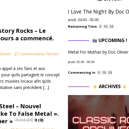
I Love The Night By Doc Ol
jeudi, 04:00
-
05:00
Remaining Time
:
0
:
10
:
52
story Rocks – Le
bours a commencé.
UPCOMING !
Metal For Muthas by Doc Olivier
Olivier
Commentaires fermés
jeudi, 05:00
-
06:00
appel à ses fans et aux
Commencing in
:
0
:
10
:
52
 pour qu’ils partagent le concept
rs musées locaux afin qu’ils
ARCHIVES
nitiative sans précédent
[…]
teel – Nouvel
ke To False Metal ».
ber »
0 (0)