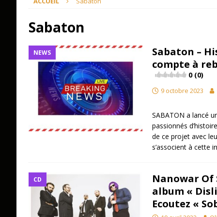
ACCUEIL
Sabaton
Sabaton
Sabaton – Hi
NEWS
compte à re
0 (0)
9 octobre 2023
SABATON a lancé un 
passionnés d’histoire
de ce projet avec leu
s’associent à cette i
Nanowar Of S
CD
album « Disli
Ecoutez « So