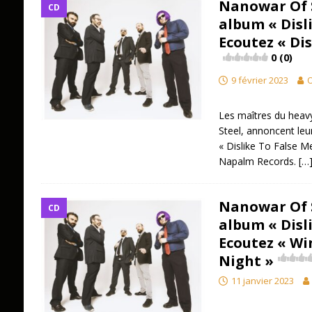
Nanowar Of S
CD
album « Disli
Ecoutez « Di
0 (0)
9 février 2023
O
Les maîtres du heav
Steel, annoncent leu
« Dislike To False Me
Napalm Records.
[…
Nanowar Of S
CD
album « Disli
Ecoutez « Wi
Night »
11 janvier 2023