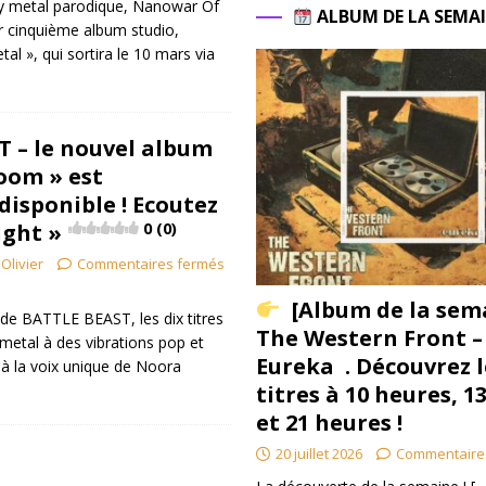
y metal parodique, Nanowar Of
ALBUM DE LA SEMA
r cinquième album studio,
tal », qui sortira le 10 mars via
]
 – le nouvel album
Doom » est
isponible ! Ecoutez
ight »
0 (0)
Olivier
Commentaires fermés
[Album de la sem
n de BATTLE BEAST, les dix titres
The Western Front –
 metal à des vibrations pop et
Eureka . Découvrez l
é à la voix unique de Noora
titres à 10 heures, 1
et 21 heures !
20 juillet 2026
Commentaire