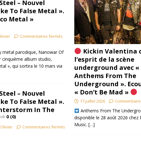
teel – Nouvel
ke To False Metal ».
sco Metal »
livier
Commentaires fermés
Kickin Valentina 
y metal parodique, Nanowar Of
l’esprit de la scène
r cinquième album studio,
tal », qui sortira le 10 mars via
underground avec «
]
Anthems From The
Underground ». Eco
« Don’t Be Mad »
teel – Nouvel
ke To False Metal ».
17 juillet 2026
Commentaire
nterstorm In The
​ Anthems From The Undergro
0 (0)
disponible le 28 août 2026 chez 
Music.
[…]
Olivier
Commentaires fermés