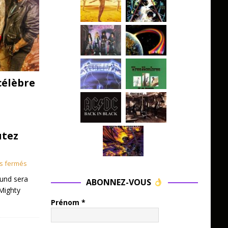
célèbre
utez
s fermés
und sera
ABONNEZ-VOUS
Mighty
Prénom
*