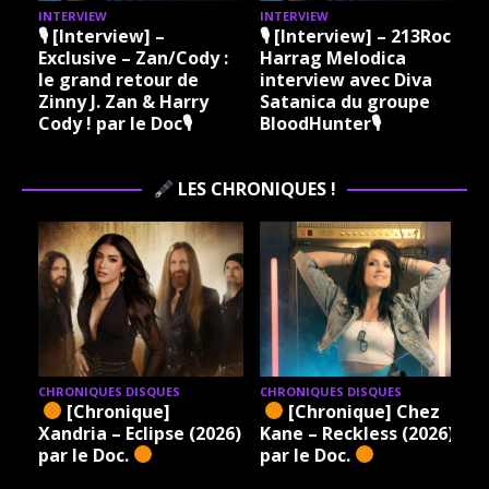
INTERVIEW
INTERVIEW
I
🎙 [Interview] –
🎙 [Interview] – 213Rock
Exclusive – Zan/Cody :
Harrag Melodica
le grand retour de
interview avec Diva
Zinny J. Zan & Harry
Satanica du groupe
Cody ! par le Doc🎙
BloodHunter🎙
LES CHRONIQUES !
CHRONIQUES DISQUES
CHRONIQUES DISQUES
[Chronique]
[Chronique] Chez
Xandria – Eclipse (2026)
Kane – Reckless (2026)
par le Doc.
par le Doc.