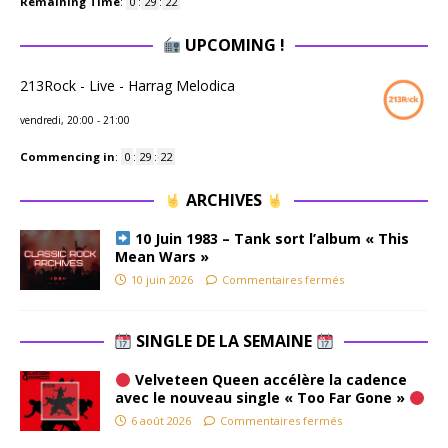
Remaining Time
:
0
:
29
:
21
UPCOMING !
213Rock - Live - Harrag Melodica
vendredi, 20:00
-
21:00
Commencing in
:
0
:
29
:
21
ARCHIVES
10 Juin 1983 – Tank sort l’album « This
Mean Wars »
10 juin 2026
Commentaires fermés
SINGLE DE LA SEMAINE
Velveteen Queen accélère la cadence
avec le nouveau single « Too Far Gone »
6 août 2026
Commentaires fermés