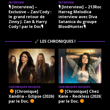
INTERVIEW
INTERVIEW
I
🎙 [Interview] –
🎙 [Interview] – 213Rock
Exclusive – Zan/Cody :
Harrag Melodica
le grand retour de
interview avec Diva
Zinny J. Zan & Harry
Satanica du groupe
Cody ! par le Doc🎙
BloodHunter🎙
LES CHRONIQUES !
CHRONIQUES DISQUES
CHRONIQUES DISQUES
[Chronique]
[Chronique] Chez
Xandria – Eclipse (2026)
Kane – Reckless (2026)
par le Doc.
par le Doc.