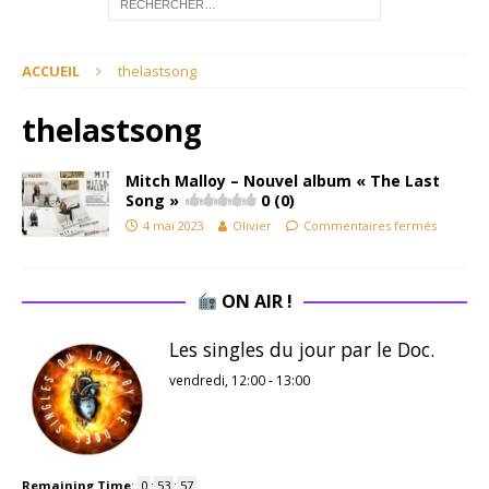
ACCUEIL
thelastsong
thelastsong
Mitch Malloy – Nouvel album « The Last
Song »
0 (0)
4 mai 2023
Olivier
Commentaires fermés
ON AIR !
Les singles du jour par le Doc.
vendredi, 12:00
-
13:00
Remaining Time
:
0
:
53
:
57