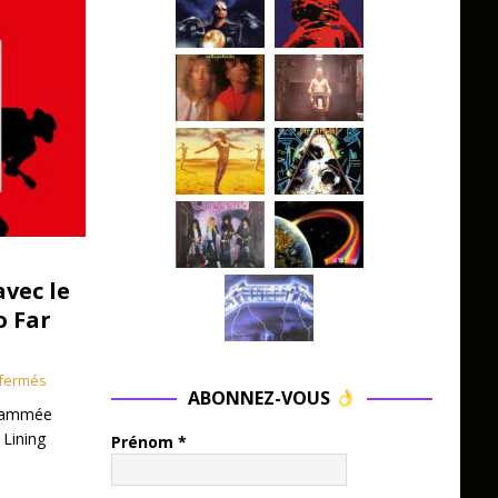
avec le
o Far
fermés
ABONNEZ-VOUS
grammée
 Lining
Prénom
*