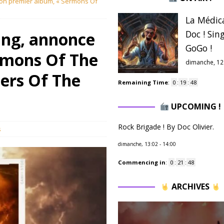
 son premier album, « Sermons Of
La Médic
Doc ! Sing
ning, annonce
GoGo !
rmons Of The
dimanche, 12
hers Of The
Remaining Time
:
0
:
19
:
47
UPCOMING !
Rock Brigade ! By Doc Olivier.
s
dimanche, 13:02
-
14:00
Commencing in
:
0
:
21
:
47
ARCHIVES