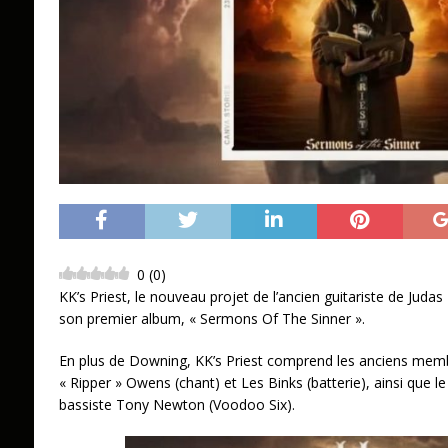
0
(
0
)
KK’s Priest, le nouveau projet de l’ancien guitariste de Juda
son premier album, « Sermons Of The Sinner ».
En plus de Downing, KK’s Priest comprend les anciens memb
« Ripper » Owens (chant) et Les Binks (batterie), ainsi que le gu
bassiste Tony Newton (Voodoo Six).