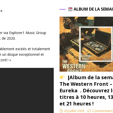
ALBUM DE LA SEMA
 »
er via Explorer1 Music Group
t de 2020.
blement excités et totalement
 un disque exceptionnel et
ord ! »
[Album de la sem
The Western Front –
Eureka . Découvrez l
titres à 10 heures, 1
et 21 heures !
20 juillet 2026
Commentaire