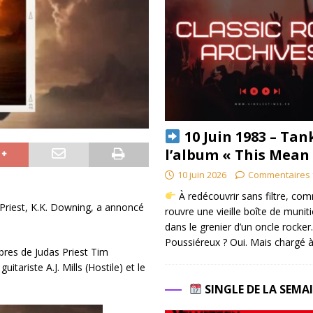
10 Juin 1983 – Tan
l’album « This Mean
10 juin 2026
Commentaires 
À redécouvrir sans filtre, co
s Priest, K.K. Downing, a annoncé
rouvre une vieille boîte de munit
dans le grenier d’un oncle rocker.
Poussiéreux ? Oui. Mais chargé à
res de Judas Priest Tim
itariste A.J. Mills (Hostile) et le
SINGLE DE LA SEMA