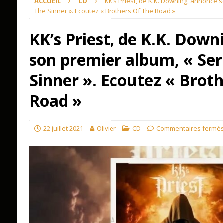
ACCUEIL
CD
KK’s Priest, de K.K. Downing, annonce
The Sinner ». Ecoutez « Brothers Of The Road »
KK’s Priest, de K.K. Dow
son premier album, « Se
Sinner ». Ecoutez « Brot
Road »
22 juillet 2021
Olivier
CD
Commentaires fermé