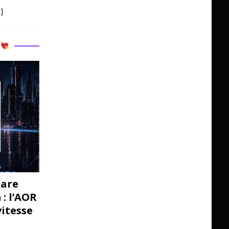
]
R
pare
: l’AOR
vitesse