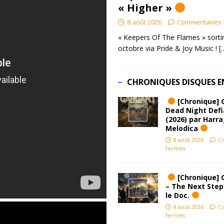
« Higher »
8 août 2026
Commentaires 
« Keepers Of The Flames » sortir
octobre via Pride & Joy Music !
[
CHRONIQUES DISQUES E
[Chronique] 
Dead Night Def
(2026) par Harr
Melodica
8 août 2026
C
fermés
[Chronique] 
– The Next Step
le Doc.
8 août 2026
C
fermés