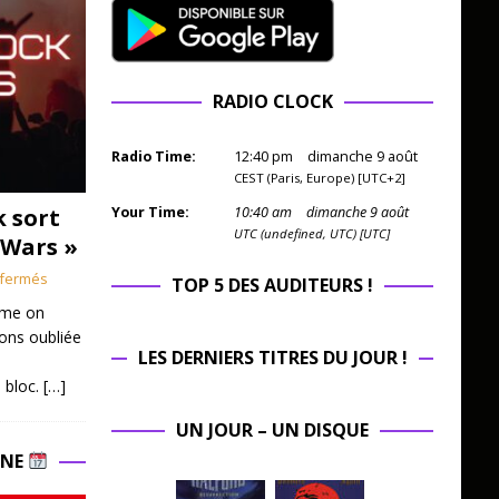
RADIO CLOCK
Radio Time:
12
:
40
pm
dimanche 9 août
CEST (Paris, Europe) [UTC+2]
k sort
Your Time:
10
:
40
am
dimanche 9 août
UTC (undefined, UTC) [UTC]
 Wars »
fermés
TOP 5 DES AUDITEURS !
mme on
ions oubliée
LES DERNIERS TITRES DU JOUR !
 bloc.
[…]
UN JOUR – UN DISQUE
INE