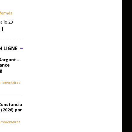
fermés
a le 23
…]
N LIGNE
Gargant –
iance
ag
ommentaires
Constancia
 (2026) par
ommentaires