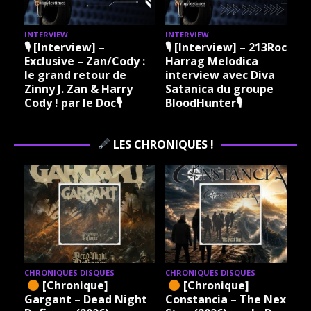
INTERVIEW
INTERVIEW
I
🎙 [Interview] –
🎙 [Interview] – 213Rock
Exclusive – Zan/Cody :
Harrag Melodica
le grand retour de
interview avec Diva
Zinny J. Zan & Harry
Satanica du groupe
Cody ! par le Doc🎙
BloodHunter🎙
LES CHRONIQUES !
CHRONIQUES DISQUES
CHRONIQUES DISQUES
[Chronique]
[Chronique]
Gargant – Dead Night
Constancia – The Next