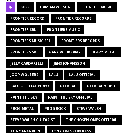
2022
DAMIAN WILSON
FRONTIER MUSIC
FRONTIER RECORD
FRONTIER RECORDS
FRONTIER SRL
FRONTIERS MUSIC
FRONTIERS MUSIC SRL
FRONTIERS RECORDS
FRONTIERS SRL
GARY WEHRKAMP
HEAVY METAL
JELLY CARDARELLI
JENS JOHANSSON
JOOP WOLTERS
LALU
LALU OFFICIAL
LALU OFFICIAL VIDEO
OFFICIAL
OFFICIAL VIDEO
PAINT THE SKY
PAINT THE SKY OFFICIAL
PROG METAL
PROG ROCK
STEVE WALSH
STEVE WALSH GUITARIST
THE CHOSEN ONES OFFICIAL
TONY FRANKLIN
TONY FRANKLIN BASS