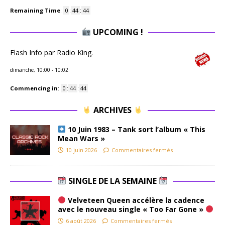
Remaining Time
:
0
:
44
:
43
UPCOMING !
Flash Info par Radio King.
dimanche, 10:00
-
10:02
Commencing in
:
0
:
44
:
43
ARCHIVES
10 Juin 1983 – Tank sort l’album « This
Mean Wars »
10 juin 2026
Commentaires fermés
SINGLE DE LA SEMAINE
Velveteen Queen accélère la cadence
avec le nouveau single « Too Far Gone »
6 août 2026
Commentaires fermés