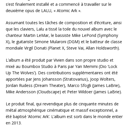
s’est finalement installé et a commencé à travailler sur le
deuxième opus de LALU, « Atomic Ark ».
Assumant toutes les tâches de composition et d’écriture, ainsi
que les claviers, Lalu a tissé la toile du nouvel album avec le
chanteur Martin LeMar, le bassiste Mike LePond (Symphony
X), le guitariste Simone Mularoni (DGM) et le batteur de classe
mondiale Virgil Donati (Planet X, Steve Vai, Allan Holdsworth).
L’album a été produit par Vivien dans son propre studio et
mixé au Boumbox Studio à Paris par Yan Memmi (Dio ‘Lock
Up The Wolves’). Des contributions supplémentaires ont été
apportées par Jens Johansson (Stratovarius), Joop Wolters,
Jordan Rudess (Dream Theater), Marco Sfogli (James LaBrie),
Mike Andersson (Cloudscape) et Peter Wildoer (James LaBrie).
Le produit final, qui revendique plus de cinquante minutes de
métal atmosphérique cinématique et massif exceptionnel, a
été baptisé ‘Atomic Ark’. L’album est sorti dans le monde entier
en 2013.