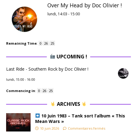
Over My Head by Doc Olivier !
lundi, 14:03
-
15:00
Remaining Time
:
0
:
26
:
24
UPCOMING !
Last Ride - Southern Rock by Doc Olivier !
lundi, 15:00
-
16:00
Commencing in
:
0
:
26
:
24
ARCHIVES
10 Juin 1983 – Tank sort l’album « This
Mean Wars »
10 juin 2026
Commentaires fermés