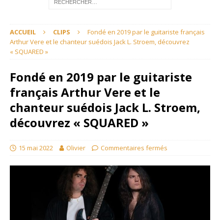
ACCUEIL
CLIPS
Fondé en 2019 par le guitariste français
Arthur Vere et le chanteur suédois Jack L. Stroem, découvrez
« SQUARED »
Fondé en 2019 par le guitariste
français Arthur Vere et le
chanteur suédois Jack L. Stroem,
découvrez « SQUARED »
15 mai 2022
Olivier
Commentaires fermés