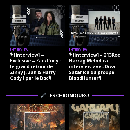
INTERVIEW
INTERVIEW
I
🎙 [Interview] –
🎙 [Interview] – 213Rock
Exclusive – Zan/Cody :
Harrag Melodica
le grand retour de
interview avec Diva
Zinny J. Zan & Harry
Satanica du groupe
Cody ! par le Doc🎙
BloodHunter🎙
LES CHRONIQUES !