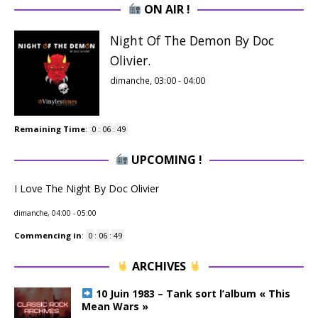
ON AIR !
Night Of The Demon By Doc
Olivier.
dimanche, 03:00
-
04:00
Remaining Time
:
0
:
06
:
48
UPCOMING !
I Love The Night By Doc Olivier
dimanche, 04:00
-
05:00
Commencing in
:
0
:
06
:
48
ARCHIVES
10 Juin 1983 – Tank sort l’album « This
Mean Wars »