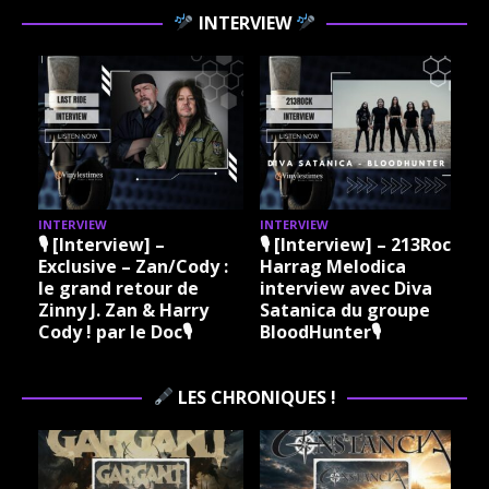
INTERVIEW
INTERVIEW
INTERVIEW
I
🎙 [Interview] –
🎙 [Interview] – 213Rock
Exclusive – Zan/Cody :
Harrag Melodica
le grand retour de
interview avec Diva
Zinny J. Zan & Harry
Satanica du groupe
Cody ! par le Doc🎙
BloodHunter🎙
LES CHRONIQUES !