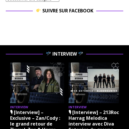
SUIVRE SUR FACEBOOK
INTERVIEW
INTERVIEW
INTERVIEW
I
🎙 [Interview] –
🎙 [Interview] – 213Rock
Exclusive – Zan/Cody :
Harrag Melodica
le grand retour de
interview avec Diva