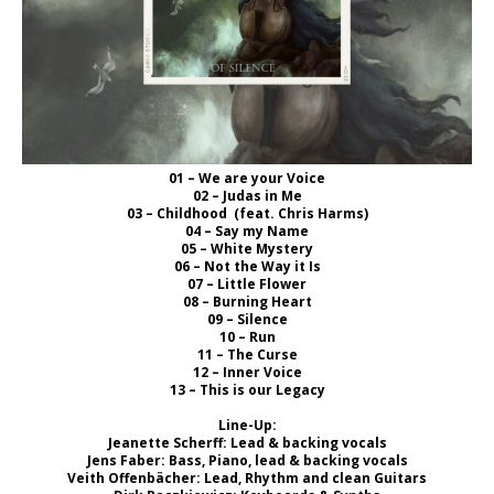
01 – We are your Voice
02 – Judas in Me
03 – Childhood (feat. Chris Harms)
04 – Say my Name
05 – White Mystery
06 – Not the Way it Is
07 – Little Flower
08 – Burning Heart
09 – Silence
10 – Run
11 – The Curse
12 – Inner Voice
13 – This is our Legacy
Line-Up:
Jeanette Scherff: Lead & backing vocals
Jens Faber: Bass, Piano, lead & backing vocals
Veith Offenbächer: Lead, Rhythm and clean Guitars