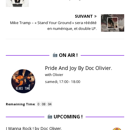
SUIVANT
Mike Tramp – « Stand Your Ground » sera réédité
en numérique, et double LP.
ON AIR !
Pride And Joy By Doc Olivier.
with Olivier
samedi, 17:00
-
18:00
Remaining Time
:
0
:
08
:
03
UPCOMING !
I Wanna Rock ! by Doc Olivier.