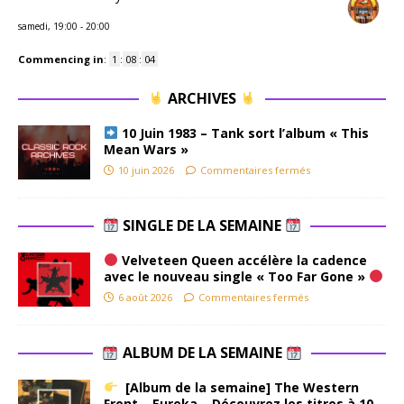
samedi, 19:00
-
20:00
Commencing in
:
1
:
08
:
03
ARCHIVES
10 Juin 1983 – Tank sort l’album « This
Mean Wars »
10 juin 2026
Commentaires fermés
SINGLE DE LA SEMAINE
Velveteen Queen accélère la cadence
avec le nouveau single « Too Far Gone »
6 août 2026
Commentaires fermés
ALBUM DE LA SEMAINE
[Album de la semaine] The Western
Front – Eureka . Découvrez les titres à 10