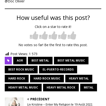
@Doc Olivier
How useful was this post?
Click on a star to rate it!
No votes so far! Be the first to rate this post.
Post Views:
1 573
AOR
BEST METAL
BEST METAL MUSIC
BEST ROCK MUSIC
EL-PUERTO-RECORDS
HARD ROCK
HARD ROCK MUSIC
HEAVY METAL
HEAVY METAL MUSIC
HEAVY METAL ROCK
METAL
PRÉCÉDENT
Liv Kristine – Enter My Religion le 19 Août 2022.