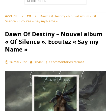
ACCUEIL
CD
Dawn Of Destiny – Nouvel album « Of
Silence ». Ecoutez « Say my Name »
Dawn Of Destiny – Nouvel album
« Of Silence ». Ecoutez « Say my
Name »
26 mai 2022
Olivier
Commentaires fermés