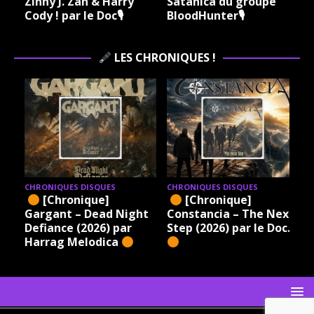
Zinny J. Zan & Harry
Satanica du groupe
Cody ! par le Doc🎙
BloodHunter🎙
LES CHRONIQUES !
CHRONIQUES DISQUES
CHRONIQUES DISQUES
[Chronique]
[Chronique]
Gargant – Dead Night
Constancia – The Next
Defiance (2026) par
Step (2026) par le Doc.
Harrag Melodica