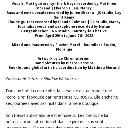
Vocals, Matt guitars, synths & keys recorded by Matthieu
Morand | Elvaron’s Lair, Nancy
Bass and extra vocals recorded by Julien Skorka | JS studio, Lay
Saint Rémy
Claude guitars recorded by Claude Colmars | CC studio, Nancy
Journalist voice and saxophone recorded by Natan
Gengenbacher | NG studio, Pournoy-la-Chétive
From April 29th to June 7th, 2022
Mixed and mastered by Flavien Morel | Boundless Studio,
Florange
Artwork by Le Chromatorium
Band pictures by Pierre Ferreira
Booklet and global artistic coordination by Matthieu Morand
Concernant le titre « Shadow Workers » :
Dans un bar du centre ville, la serveuse est un robot : une
“corollaire” fabriquée par l’entreprise COROSYS. Elle enchaîne
ses journées avec ses nuits dans l’arrière boutique.
Son travail automatique est ennuyeux. Les clients ne lui
prêtent aucune attention et dans le pire des cas sont
irrespectueux. Elle se pose des questions sur son existence, se