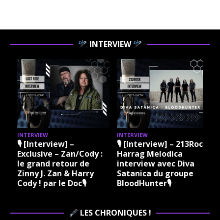
INTERVIEW
INTERVIEW
INTERVIEW
I
🎙 [Interview] –
🎙 [Interview] – 213Rock
Exclusive – Zan/Cody :
Harrag Melodica
le grand retour de
interview avec Diva
Zinny J. Zan & Harry
Satanica du groupe
Cody ! par le Doc🎙
BloodHunter🎙
LES CHRONIQUES !