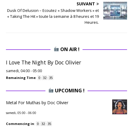
SUIVANT
Dusk Of Delusion – Ecoutez « Shadow Workers » et
« Taking The Hit » toute la semaine à 8 heures et 19
Heures.
ON AIR !
I Love The Night By Doc Olivier
samedi, 04:00
-
05:00
Remaining Time
:
0
:
32
:
34
UPCOMING !
Metal For Muthas by Doc Olivier
samedi, 05:00
-
06:00
Commencing in
:
0
:
32
:
34