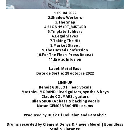
1.09-04-2022
2.Shadow Workers
3.The Snap
4.£1ONH€4RT_B4$T4RD
5.Tinplate Soldiers
6.Legal Slaves
7.Taking The Hit
8.Market Street
9.The Hatred Confession
10.For The Flesh, Press Repeat
11.Erotic Infusion
Label: Metal East
Date de Sortie: 28 octobre 2022
LINE-UP
Benoit GUILLOT : lead vocals
Matthieu MORAND : lead guitars, synths & keys
Claude COLMARS : guitars
Julien SKORKA : bass & backing vocals
Natan GENGENBACHER : drums
Produced by Dusk Of Delusion and Fantai’Zic
Drums recorded by Clément Denys & Flavien Morel | Boundless
Studio, Florange