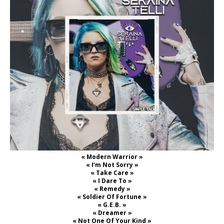
« Modern Warrior »
« I’m Not Sorry »
« Take Care »
« I Dare To »
« Remedy »
« Soldier Of Fortune »
« G.E.B. »
« Dreamer »
« Not One Of Your Kind »