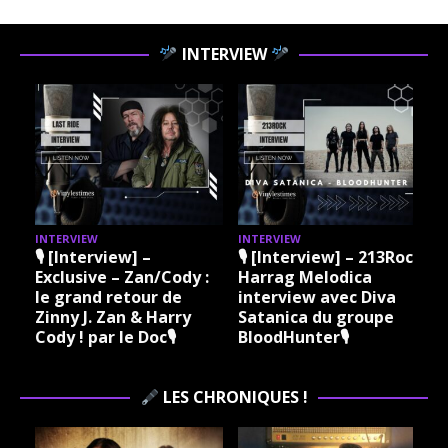
INTERVIEW
INTERVIEW
INTERVIEW
ock
🎙 [Interview] – 213Rock
🎙 [Interview] – 213Rock
Harrag Melodica &
Harrag Melodica Live
Madama Rock – Sylvie
interview avec Hannes
Grare 20 07 2026
Braun du groupe Kissin
Vinylestimes Classic
Dynamite 🎙
Rock Radio 🎙
LES CHRONIQUES !