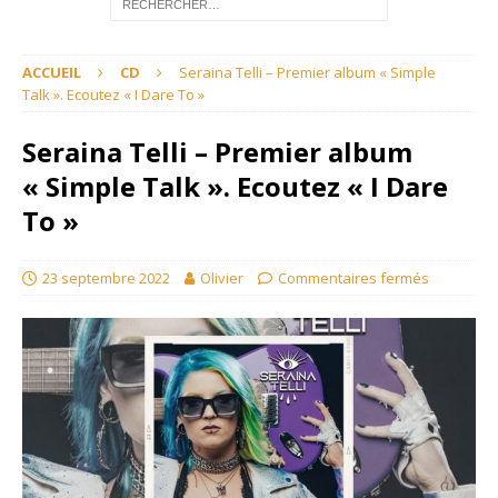
ACCUEIL
CD
Seraina Telli – Premier album « Simple
Talk ». Ecoutez « I Dare To »
Seraina Telli – Premier album
« Simple Talk ». Ecoutez « I Dare
To »
23 septembre 2022
Olivier
Commentaires fermés