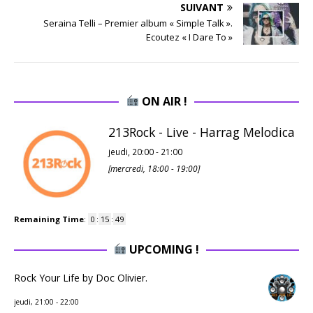
SUIVANT
Seraina Telli – Premier album « Simple Talk ».
Ecoutez « I Dare To »
ON AIR !
213Rock - Live - Harrag Melodica
jeudi, 20:00
-
21:00
[
mercredi, 18:00
-
19:00
]
Remaining Time
:
0
:
15
:
48
UPCOMING !
Rock Your Life by Doc Olivier.
jeudi, 21:00
-
22:00