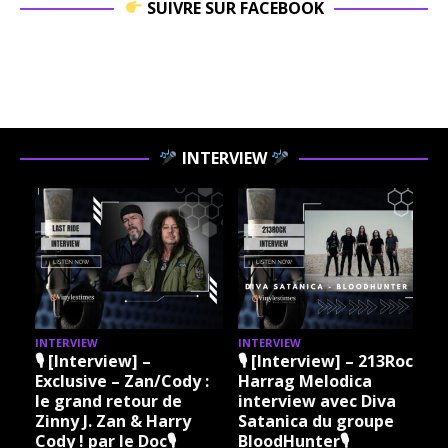
SUIVRE SUR FACEBOOK
INTERVIEW
INTERVIEW
INTERVIEW
I
🎙 [Interview] –
🎙 [Interview] – 213Rock
Exclusive – Zan/Cody :
Harrag Melodica
le grand retour de
interview avec Diva
Zinny J. Zan & Harry
Satanica du groupe
Cody ! par le Doc🎙
BloodHunter🎙