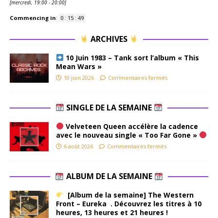
[
mercredi, 19:00
-
20:00
]
Commencing in
:
0
:
15
:
48
ARCHIVES
10 Juin 1983 – Tank sort l’album « This
Mean Wars »
10 juin 2026
Commentaires fermés
SINGLE DE LA SEMAINE
Velveteen Queen accélère la cadence
avec le nouveau single « Too Far Gone »
6 août 2026
Commentaires fermés
ALBUM DE LA SEMAINE
[Album de la semaine] The Western
Front – Eureka . Découvrez les titres à 10
heures, 13 heures et 21 heures !