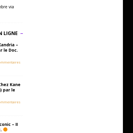
bre via
N LIGNE
Xandria –
r le Doc.
ommentaires
Chez Kane
) par le
ommentaires
onic – II
c.