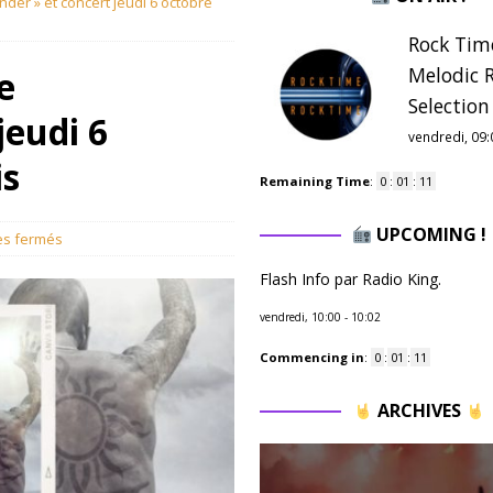
er » et concert jeudi 6 octobre
Rock Tim
Melodic 
e
Selection 
jeudi 6
vendredi, 09:
is
Remaining Time
:
0
:
01
:
10
UPCOMING !
s fermés
Flash Info par Radio King.
vendredi, 10:00
-
10:02
Commencing in
:
0
:
01
:
10
ARCHIVES