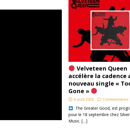
Velveteen Queen
accélère la cadence 
nouveau single « To
Gone »
6 août 2026
Commentaires 
​ The Greater Good, est pro
pour le 18 septembre chez Silver
Music.
[…]