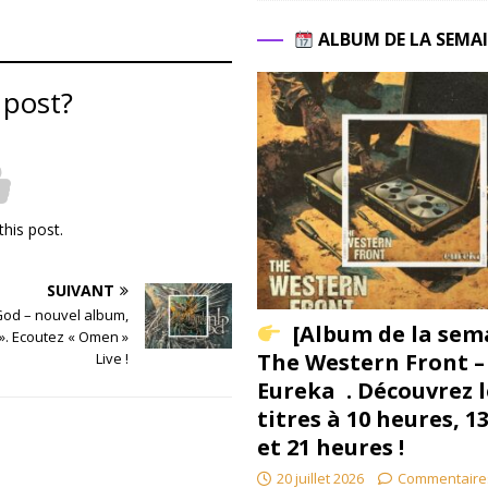
ALBUM DE LA SEMA
 post?
this post.
SUIVANT
od – nouvel album,
[Album de la sem
». Ecoutez « Omen »
The Western Front –
Live !
Eureka . Découvrez l
titres à 10 heures, 1
et 21 heures !
20 juillet 2026
Commentaire