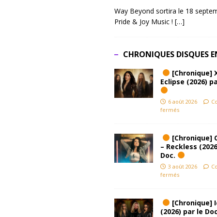
Way Beyond sortira le 18 septem
Pride & Joy Music !
[…]
CHRONIQUES DISQUES E
[Chronique] 
Eclipse (2026) pa
6 août 2026
C
fermés
[Chronique] 
– Reckless (2026
Doc.
3 août 2026
C
fermés
[Chronique] Ic
(2026) par le Do