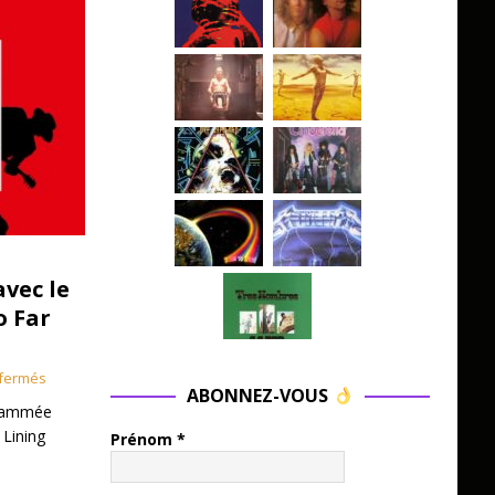
avec le
o Far
fermés
ABONNEZ-VOUS
grammée
 Lining
Prénom
*