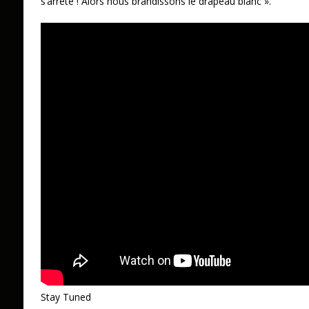
s’arrête ! Alors nous brandissons le drapeau blanc ».
Stay Tuned