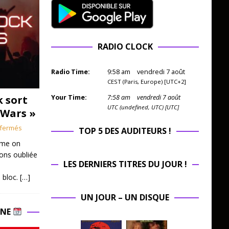
RADIO CLOCK
Radio Time:
9
:
58
am
vendredi 7 août
CEST (Paris, Europe) [UTC+2]
k sort
Your Time:
7
:
58
am
vendredi 7 août
UTC (undefined, UTC) [UTC]
 Wars »
fermés
TOP 5 DES AUDITEURS !
mme on
ions oubliée
LES DERNIERS TITRES DU JOUR !
 bloc.
[…]
UN JOUR – UN DISQUE
INE