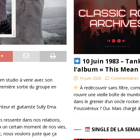
10 Juin 1983 – Tan
l’album « This Mean
10 juin 2026
Commentaires 
m studio à venir avec son
première sortie du groupe en
À redécouvrir sans filtre, co
rouvre une vieille boîte de munit
dans le grenier d’un oncle rocker.
teur et guitariste Sully Erna.
Poussiéreux ? Oui. Mais chargé à
 ressentir dans nos relations,
A un certain moment de nos vies,
SINGLE DE LA SEMA
, nous voulons juste que ça