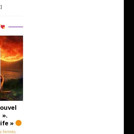
]
R
ouvel
 ».
Life »
s fermés