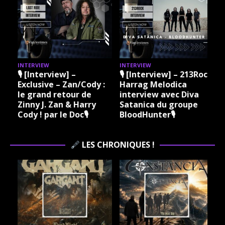
INTERVIEW
INTERVIEW
I
🎙 [Interview] –
🎙 [Interview] – 213Rock
Exclusive – Zan/Cody :
Harrag Melodica
le grand retour de
interview avec Diva
Zinny J. Zan & Harry
Satanica du groupe
Cody ! par le Doc🎙
BloodHunter🎙
LES CHRONIQUES !