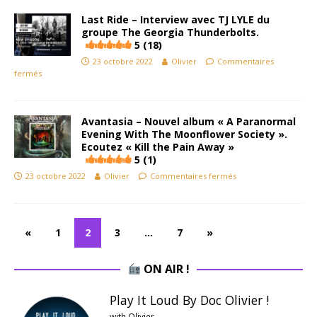
Last Ride – Interview avec TJ LYLE du
groupe The Georgia Thunderbolts.
5 (18)
23 octobre 2022
Olivier
Commentaires
fermés
Avantasia – Nouvel album « A Paranormal
Evening With The Moonflower Society ».
Ecoutez « Kill the Pain Away »
5 (1)
23 octobre 2022
Olivier
Commentaires fermés
«
1
2
3
…
7
»
ON AIR !
Play It Loud By Doc Olivier !
with Olivier