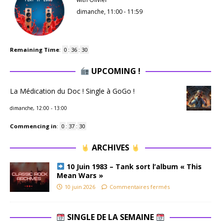
dimanche, 11:00
-
11:59
Remaining Time
:
0
:
36
:
29
UPCOMING !
La Médication du Doc ! Single à GoGo !
dimanche, 12:00
-
13:00
Commencing in
:
0
:
37
:
29
ARCHIVES
10 Juin 1983 – Tank sort l’album « This
Mean Wars »
10 juin 2026
Commentaires fermés
SINGLE DE LA SEMAINE