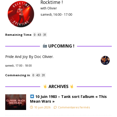
Rocktime !
with Olivier
samedi, 16:00
-
17:00
Remaining Time
:
0
:
43
:
30
UPCOMING !
Pride And Joy By Doc Olivier.
samedi, 17:00
-
18:00
Commencing in
:
0
:
43
:
30
ARCHIVES
10 Juin 1983 – Tank sort l’album « This
Mean Wars »
10 juin 2026
Commentaires fermés