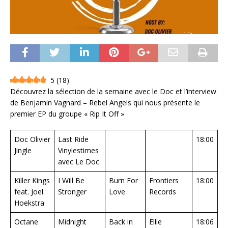
5
(
18
)
Découvrez la sélection de la semaine avec le Doc et l’interview
de Benjamin Vagnard – Rebel Angels qui nous présente le
premier EP du groupe « Rip It Off »
Doc Olivier
Last Ride
18:00
Jingle
Vinylestimes
avec Le Doc.
Killer Kings
I Will Be
Burn For
Frontiers
18:00
feat. Joel
Stronger
Love
Records
Hoekstra
Octane
Midnight
Back in
Ellie
18:06