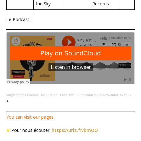
the Sky
Records
Le Podcast :
vinylestimes Classic Rock Radio
·
Last Ride – Emission du 20 Novembre avec Benjamin Vagnard – Rebel Angels
>
You can visit our pages:
Pour nous écouter:
https://urlz.fr/bmOO