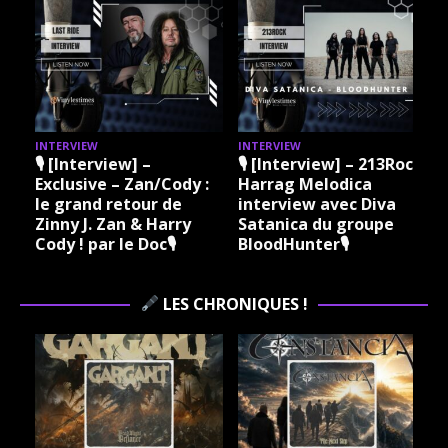
INTERVIEW
INTERVIEW
I
🎙 [Interview] –
🎙 [Interview] – 213Rock
Exclusive – Zan/Cody :
Harrag Melodica
le grand retour de
interview avec Diva
Zinny J. Zan & Harry
Satanica du groupe
Cody ! par le Doc🎙
BloodHunter🎙
LES CHRONIQUES !