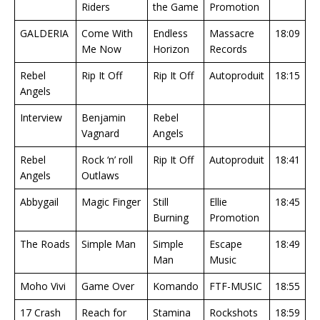
Riders
the Game
Promotion
GALDERIA
Come With
Endless
Massacre
18:09
Me Now
Horizon
Records
Rebel
Rip It Off
Rip It Off
Autoproduit
18:15
Angels
Interview
Benjamin
Rebel
Vagnard
Angels
Rebel
Rock ‘n’ roll
Rip It Off
Autoproduit
18:41
Angels
Outlaws
Abbygail
Magic Finger
Still
Ellie
18:45
Burning
Promotion
The Roads
Simple Man
Simple
Escape
18:49
Man
Music
Moho Vivi
Game Over
Komando
FTF-MUSIC
18:55
17 Crash
Reach for
Stamina
Rockshots
18:59