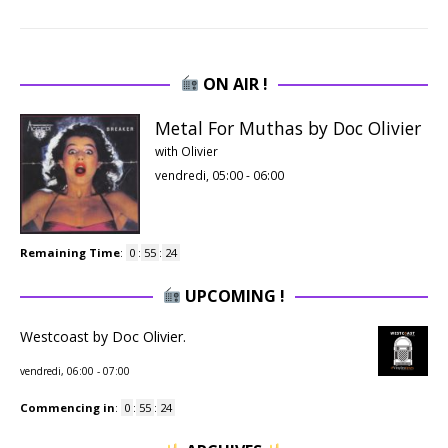
ON AIR !
Metal For Muthas by Doc Olivier
with Olivier
vendredi, 05:00
-
06:00
Remaining Time
:
0
:
55
:
23
UPCOMING !
Westcoast by Doc Olivier.
vendredi, 06:00
-
07:00
Commencing in
:
0
:
55
:
23