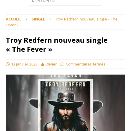
ACCUEIL
SINGLE
Troy Redfern nouveau single « The
Fever »
Troy Redfern nouveau single
« The Fever »
13 janvier 2023
Olivier
Commentaires fermés