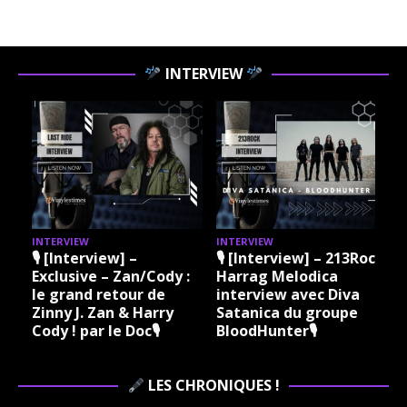
INTERVIEW
INTERVIEW
INTERVIEW
I
🎙 [Interview] –
🎙 [Interview] – 213Rock
Exclusive – Zan/Cody :
Harrag Melodica
le grand retour de
interview avec Diva
Zinny J. Zan & Harry
Satanica du groupe
Cody ! par le Doc🎙
BloodHunter🎙
LES CHRONIQUES !