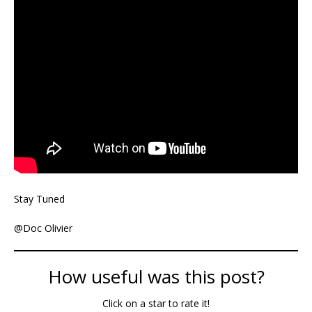
Stay Tuned
@Doc Olivier
How useful was this post?
Click on a star to rate it!