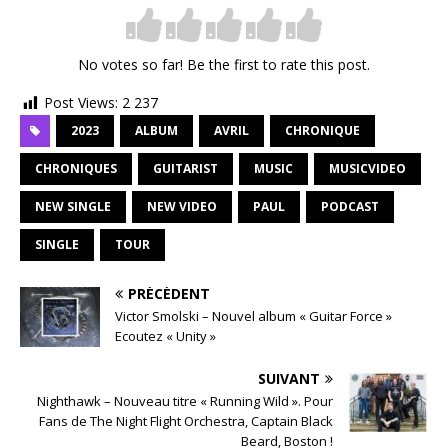
No votes so far! Be the first to rate this post.
Post Views:
2 237
2023
ALBUM
AVRIL
CHRONIQUE
CHRONIQUES
GUITARIST
MUSIC
MUSICVIDEO
NEW SINGLE
NEW VIDEO
PAUL
PODCAST
SINGLE
TOUR
PRÉCÉDENT
Victor Smolski – Nouvel album « Guitar Force »
Ecoutez « Unity »
SUIVANT
Nighthawk – Nouveau titre « Running Wild ». Pour
Fans de The Night Flight Orchestra, Captain Black
Beard, Boston !