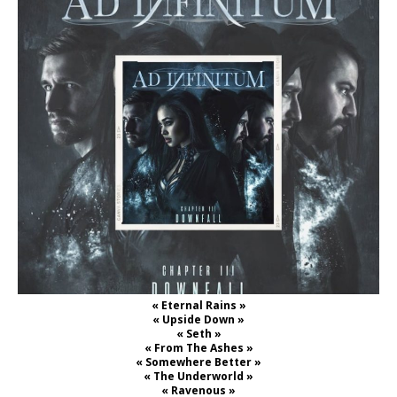
« Eternal Rains »
« Upside Down »
« Seth »
« From The Ashes »
« Somewhere Better »
« The Underworld »
« Ravenous »