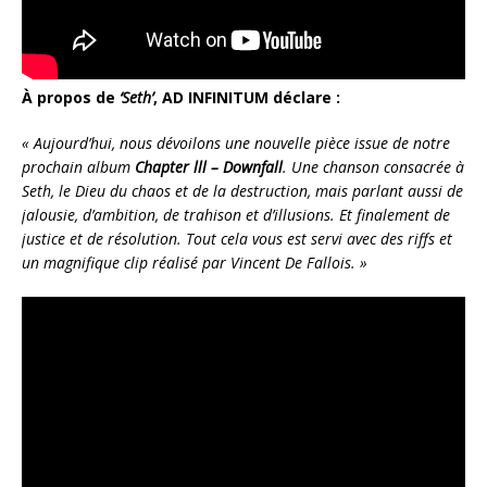
À propos de
‘Seth’
, AD INFINITUM déclare :
« Aujourd’hui, nous dévoilons une nouvelle pièce issue de notre
prochain album
Chapter lll – Downfall
. Une chanson consacrée à
Seth, le Dieu du chaos et de la destruction, mais parlant aussi de
jalousie, d’ambition, de trahison et d’illusions. Et finalement de
justice et de résolution. Tout cela vous est servi avec des riffs et
un magnifique clip réalisé par Vincent De Fallois. »