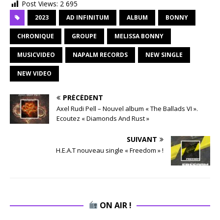
Post Views:
2 695
2023
AD INFINITUM
ALBUM
BONNY
CHRONIQUE
GROUPE
MELISSA BONNY
MUSICVIDEO
NAPALM RECORDS
NEW SINGLE
NEW VIDEO
PRÉCÉDENT
Axel Rudi Pell – Nouvel album « The Ballads VI ».
Ecoutez « Diamonds And Rust »
SUIVANT
H.E.A.T nouveau single « Freedom » !
ON AIR !