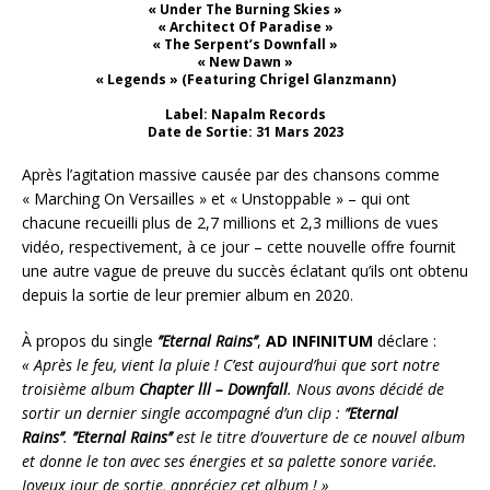
« Under The Burning Skies »
« Architect Of Paradise »
« The Serpent’s Downfall »
« New Dawn »
« Legends » (Featuring Chrigel Glanzmann)
Label: Napalm Records
Date de Sortie: 31 Mars 2023
Après l’agitation massive causée par des chansons comme
« Marching On Versailles » et « Unstoppable » – qui ont
chacune recueilli plus de 2,7 millions et 2,3 millions de vues
vidéo, respectivement, à ce jour – cette nouvelle offre fournit
une autre vague de preuve du succès éclatant qu’ils ont obtenu
depuis la sortie de leur premier album en 2020.
À propos du single
’’Eternal Rains’’
,
AD INFINITUM
déclare :
« Après le feu, vient la pluie ! C’est aujourd’hui que sort notre
troisième album
Chapter lll – Downfall
. Nous avons décidé de
sortir un dernier single accompagné d’un clip : ’
’Eternal
Rains’’
.
’’Eternal Rains’’
est le titre d’ouverture de ce nouvel album
et donne le ton avec ses énergies et sa palette sonore variée.
Joyeux jour de sortie, appréciez cet album ! »