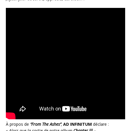
À propos de
’
’From The Ashes’’
,
AD INFINITUM
déclare :
« Alors que la sortie de notre album
Chapter lll –