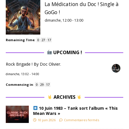
La Médication du Doc ! Single à
GoGo !
dimanche, 12:00
-
13:00
Remaining Time
:
0
:
27
:
16
UPCOMING !
Rock Brigade ! By Doc Olivier.
dimanche, 13:02
-
14:00
Commencing in
:
0
:
29
:
16
ARCHIVES
10 Juin 1983 – Tank sort l’album « This
Mean Wars »
10 juin 2026
Commentaires fermés