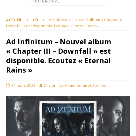
ACCUEIL
CD
Ad Infinitum – Nouvel album « Chapter III –
Downfall » est disponible. Ecoutez « Eternal Rains »
Ad Infinitum – Nouvel album
« Chapter III – Downfall » est
disponible. Ecoutez « Eternal
Rains »
31 mars 2023
Olivier
Commentaires fermés