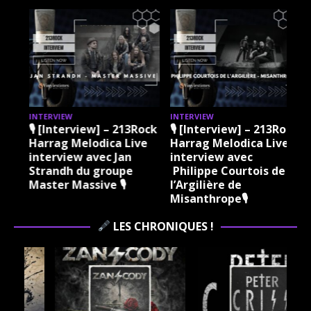
INTERVIEW
INTERVIEW
k
🎙 [Interview] – 213Rock
🎙 [Interview] – 213Rock
Harrag Melodica Live
Harrag Melodica Live
interview avec Jan
interview avec
k
Strandh du groupe
Philippe Courtois de
Master Massive 🎙
l’Argilière de
Misanthrope🎙
LES CHRONIQUES !