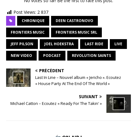
No votes so far! Be the first to rate this post.
Post Views:
2 837
CHRONIQUE
DEEN CASTRONOVO
FRONTIERS MUSIC
FRONTIERS MUSIC SRL
JEFF PILSON
JOEL HOEKSTRA
LAST RIDE
LIVE
NEW VIDEO
PODCAST
REVOLUTION SAINTS
PRÉCÉDENT
Last In Line – Nouvel album « Jericho ». Ecoutez
« House Party At The End Of The World »
SUIVANT
Michael Catton – Ecoutez « Ready For The Takin' »