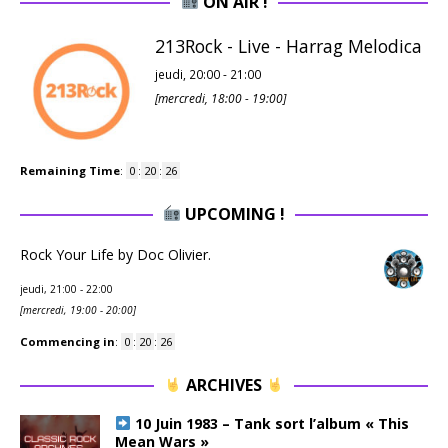
ON AIR !
213Rock - Live - Harrag Melodica
jeudi, 20:00
-
21:00
[
mercredi, 18:00
-
19:00
]
Remaining Time
:
0
:
20
:
25
UPCOMING !
Rock Your Life by Doc Olivier.
jeudi, 21:00
-
22:00
[
mercredi, 19:00
-
20:00
]
Commencing in
:
0
:
20
:
25
ARCHIVES
10 Juin 1983 – Tank sort l’album « This
Mean Wars »