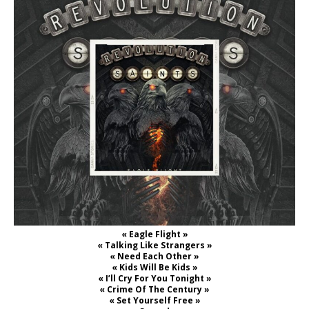
« Eagle Flight »
« Talking Like Strangers »
« Need Each Other »
« Kids Will Be Kids »
« I’ll Cry For You Tonight »
« Crime Of The Century »
« Set Yourself Free »