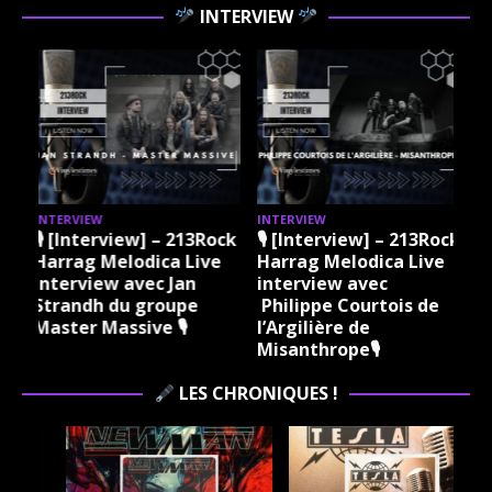
INTERVIEW
INTERVIEW
INTERVIEW
k
🎙 [Interview] – 213Rock
🎙 [Interview] – 213Rock
Harrag Melodica Live
Harrag Melodica Live
interview avec Jan
interview avec
k
Strandh du groupe
Philippe Courtois de
Master Massive 🎙
l’Argilière de
Misanthrope🎙
LES CHRONIQUES !