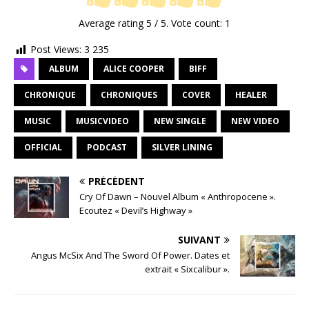
Average rating
5
/ 5. Vote count:
1
Post Views:
3 235
ALBUM
ALICE COOPER
BIFF
CHRONIQUE
CHRONIQUES
COVER
HEALER
MUSIC
MUSICVIDEO
NEW SINGLE
NEW VIDEO
OFFICIAL
PODCAST
SILVER LINING
PRÉCÉDENT
Cry Of Dawn – Nouvel Album « Anthropocene ».
Ecoutez « Devil’s Highway »
SUIVANT
Angus McSix And The Sword Of Power. Dates et
extrait « Sixcalibur ».