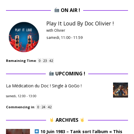
ON AIR !
Play It Loud By Doc Olivier !
with Olivier
samedi, 11:00
-
11:59
Remaining Time
:
0
:
23
:
41
UPCOMING !
La Médication du Doc ! Single à GoGo !
samedi, 12:00
-
13:00
Commencing in
:
0
:
24
:
41
ARCHIVES
10 Juin 1983 – Tank sort l’album « This