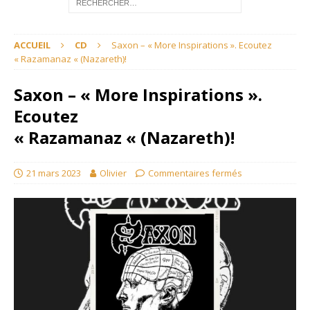
ACCUEIL
CD
Saxon – « More Inspirations ». Ecoutez
« Razamanaz « (Nazareth)!
Saxon – « More Inspirations ».
Ecoutez
« Razamanaz « (Nazareth)!
21 mars 2023
Olivier
Commentaires fermés