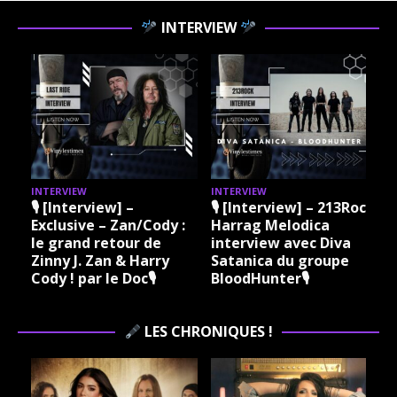
INTERVIEW
INTERVIEW
INTERVIEW
I
🎙 [Interview] –
🎙 [Interview] – 213Rock
Exclusive – Zan/Cody :
Harrag Melodica
le grand retour de
interview avec Diva
Zinny J. Zan & Harry
Satanica du groupe
Cody ! par le Doc🎙
BloodHunter🎙
LES CHRONIQUES !