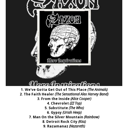
1. We’ve Gotta Get Out of This Place
(The Animals)
2. The Faith Healer
(The Sensational Alex Harvey Band)
3. From the Inside
(Alice Cooper)
4. Chevrolet
(ZZ Top)
5. Substitute
(The Who)
6. Gypsy
(Uriah Heep)
7. Man On the Silver Mountain
(Rainbow)
8. Detroit Rock City
(Kiss)
9. Razamanaz
(Nazareth)