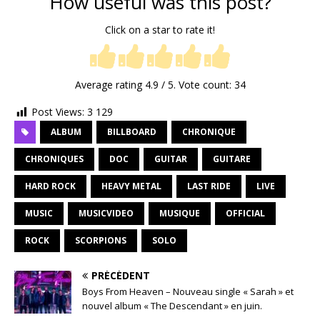
How useful was this post?
Click on a star to rate it!
Average rating
4.9
/ 5. Vote count:
34
Post Views:
3 129
ALBUM
BILLBOARD
CHRONIQUE
CHRONIQUES
DOC
GUITAR
GUITARE
HARD ROCK
HEAVY METAL
LAST RIDE
LIVE
MUSIC
MUSICVIDEO
MUSIQUE
OFFICIAL
ROCK
SCORPIONS
SOLO
PRÉCÉDENT
Boys From Heaven – Nouveau single « Sarah » et
nouvel album « The Descendant » en juin.