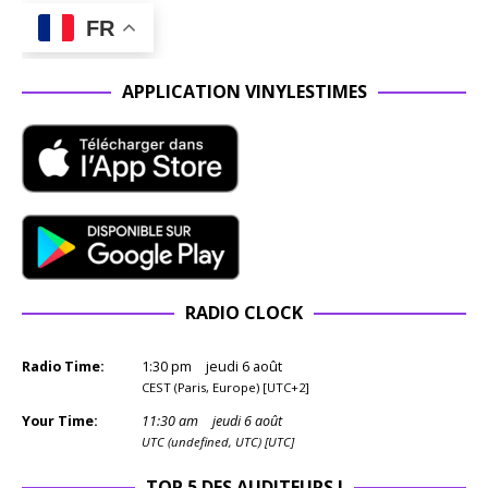
FR
APPLICATION VINYLESTIMES
RADIO CLOCK
Radio Time:
1
:
30
pm
jeudi 6 août
CEST (Paris, Europe) [UTC+2]
Your Time:
11
:
30
am
jeudi 6 août
UTC (undefined, UTC) [UTC]
TOP 5 DES AUDITEURS !