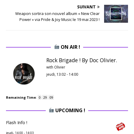
SUIVANT
Weapon sortira son nouvel album « New Clear
Power » via Pride & Joy Music le 19 mai 2023 !
ON AIR !
Rock Brigade ! By Doc Olivier.
with Olivier
jeudi, 13:02
-
14:00
Remaining Time
:
0
:
29
:
08
UPCOMING !
Flash Info !
jeudi, 14:00
-
14:03