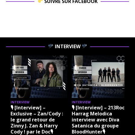
SUIVRE SUR FACEBOOK
INTERVIEW
INTERVIEW
INTERVIEW
I
🎙 [Interview] –
🎙 [Interview] – 213Rock
Exclusive – Zan/Cody :
Harrag Melodica
le grand retour de
interview avec Diva
Zinny J. Zan & Harry
Satanica du groupe
Cody ! par le Doc🎙
BloodHunter🎙