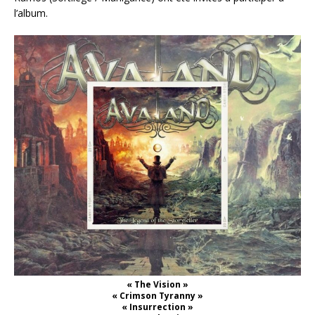
l’album.
« The Vision »
« Crimson Tyranny »
« Insurrection »