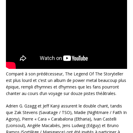
Comparé à son prédécesseur, The Legend Of The Storyteller
est plus lourd et c’est un album de power metal beaucoup plus
épique, rempli d’hymnes et d’hymnes que les fans pourront
chanter au cours d’un voyage sur douze pistes théâtrales.
Adrien G. Gzagg et Jeff Kanji assurent le double chant, tandis
que Zak Stevens (Savatage / TSO), Madie (Nightmare / Faith In
Agony), Pierre « Cara » Carabalona (Eltharia), Ivan Castelli
(Lionsoul), Angèle Macabiès, Jens Ludwig (Edguy) et Bruno
Ramos (Sortilège / Manigance) ont été invités à participer à