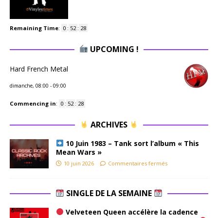
Remaining Time
:
0
:
52
:
27
UPCOMING !
Hard French Metal
dimanche, 08:00
-
09:00
Commencing in
:
0
:
52
:
27
ARCHIVES
10 Juin 1983 – Tank sort l’album « This
Mean Wars »
10 juin 2026
Commentaires fermés
SINGLE DE LA SEMAINE
Velveteen Queen accélère la cadence