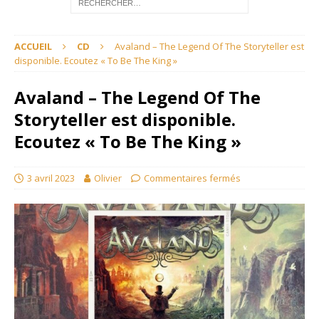
ACCUEIL
CD
Avaland – The Legend Of The Storyteller est
disponible. Ecoutez « To Be The King »
Avaland – The Legend Of The
Storyteller est disponible.
Ecoutez « To Be The King »
3 avril 2023
Olivier
Commentaires fermés