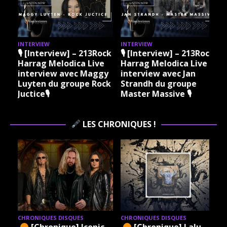
INTERVIEW
INTERVIEW
13Rock
🎙 [Interview] – 213Rock
🎙 [Interview] – 213Rock
Live
Harrag Melodica Live
Harrag Melodica Live
aggy
interview avec Jan
interview avec
 Rock
Strandh du groupe
Philippe Courtois de
Master Massive 🎙
l’Argilière de
Misanthrope🎙
LES CHRONIQUES !
ISQUES
CHRONIQUES DISQUES
CHRONIQUES DISQUE