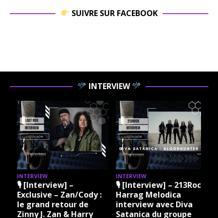
SUIVRE SUR FACEBOOK
INTERVIEW
INTERVIEW
INTERVIEW
iew] –
🎙 [Interview] – 213Rock
🎙 [Interview] 
– Zan/Cody :
Harrag Melodica
Harrag Melodi
retour de
interview avec Diva
Madama Rock –
an & Harry
Satanica du groupe
Grare 20 07 20