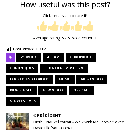
How useful was this post?
Click on a star to rate it!
Average rating
5
/ 5. Vote count:
1
Post Views:
1 712
213ROCK
ALBUM
CHRONIQUE
CHRONIQUES
FRONTIERS MUSIC SRL
LOCKED AND LOADED
MUSIC
MUSICVIDEO
NEW SINGLE
NEW VIDEO
OFFICIAL
VINYLESTIMES
PRÉCÉDENT
Dieth – Nouvel extrait « Walk With Me Forever’’ avec
David Ellefson au chant !