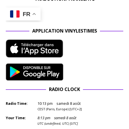
FR
APPLICATION VINYLESTIMES
RADIO CLOCK
Radio Time:
10
:
13
pm
samedi 8 août
CEST (Paris, Europe) [UTC+2]
Your Time:
8
:
13
pm
samedi 8 août
UTC (undefined, UTC) [UTC]