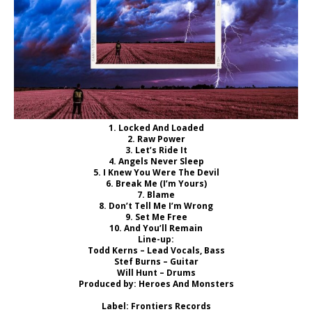
1. Locked And Loaded
2. Raw Power
3. Let’s Ride It
4. Angels Never Sleep
5. I Knew You Were The Devil
6. Break Me (I’m Yours)
7. Blame
8. Don’t Tell Me I’m Wrong
9. Set Me Free
10. And You’ll Remain
Line-up:
Todd Kerns – Lead Vocals, Bass
Stef Burns – Guitar
Will Hunt – Drums
Produced by: Heroes And Monsters
Label: Frontiers Records