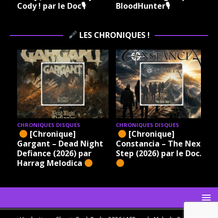
 le Doc🎙
BloodHunter🎙
Vinylestimes C
Rock Radio 🎙
LES CHRONIQUES !
DISQUES
CHRONIQUES DISQUES
CHRONIQUES DISQU
ique]
[Chronique]
[Chronique]
 Dead Night
Constancia – The Next
Xandria – Eclip
(2026) par
Step (2026) par le Doc.
par le Doc.
elodica