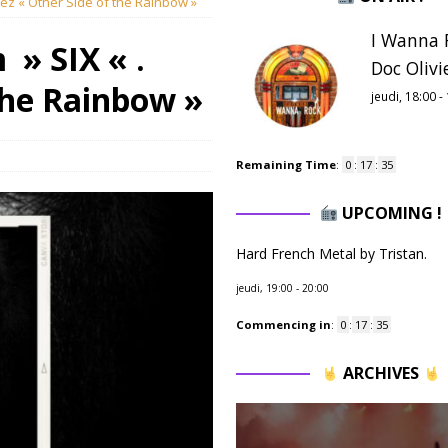
ez « Other Side of the Rainbow »
I Wanna R
» SIX « .
Doc Olivie
the Rainbow »
jeudi, 18:00
-
Remaining Time
:
0
:
17
:
34
UPCOMING !
Hard French Metal by Tristan.
jeudi, 19:00
-
20:00
Commencing in
:
0
:
17
:
34
ARCHIVES