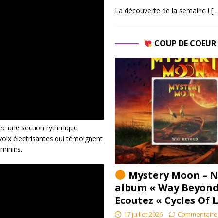
La découverte de la semaine !
[…
COUP DE COEU
ec une section rythmique
voix électrisantes qui témoignent
éminins.
Mystery Moon – N
album « Way Beyond
Ecoutez « Cycles Of 
17 juillet 2026
Commentaire