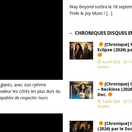
Way Beyond sortira le 18 septem
Pride & Joy Music !
[…]
CHRONIQUES DISQUES E
[Chronique] 
Eclipse (2026) pa
6 août 2026
C
fermés
[Chronique] 
inglants, avec son rythme
– Reckless (2026
valeur les côtés les plus durs du
Doc.
apables de respecter leurs
3 août 2026
C
fermés
[Chronique] Ic
(2026) par le Do