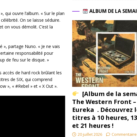
ALBUM DE LA SEMA
», qui ouvre l’album. « Sur le plan
a célébrité. On se laisse séduire.
 on vous démolit. C’est la
 », partage Nuno. « Je ne vais
 certaine responsabilité pour
p de feu sur le disque. »
s accès de hard rock brûlant les
titres de SIX, qui comprend
 », « #Rebel » et « X Out ».
[Album de la sem
The Western Front –
Eureka . Découvrez l
titres à 10 heures, 1
et 21 heures !
20 juillet 2026
Commentaire