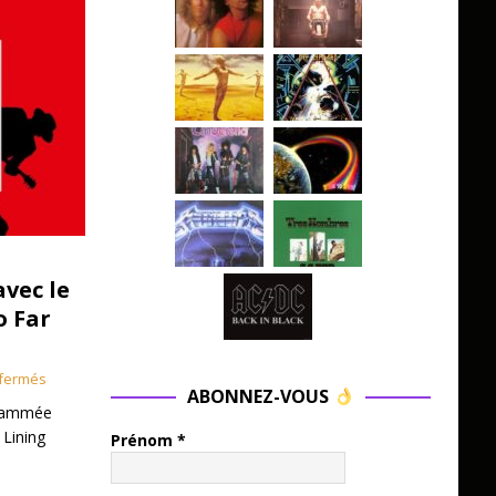
avec le
o Far
fermés
ABONNEZ-VOUS
grammée
 Lining
Prénom
*