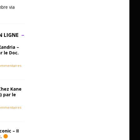
bre via
N LIGNE
Xandria –
r le Doc.
ommentaires
Chez Kane
) par le
ommentaires
onic – II
c.