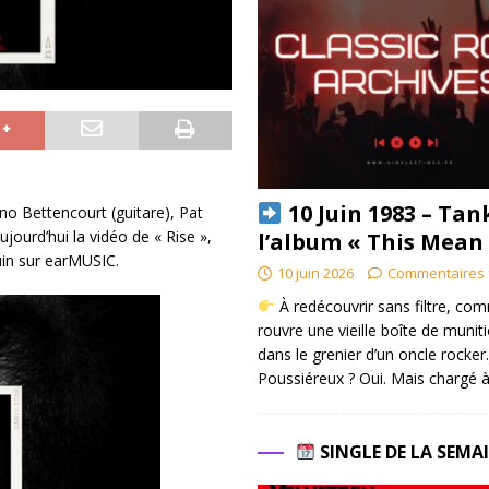
10 Juin 1983 – Tan
o Bettencourt (guitare), Pat
jourd’hui la vidéo de « Rise »,
l’album « This Mean
juin sur earMUSIC.
10 juin 2026
Commentaires 
À redécouvrir sans filtre, co
rouvre une vieille boîte de munit
dans le grenier d’un oncle rocker.
Poussiéreux ? Oui. Mais chargé à
SINGLE DE LA SEMA