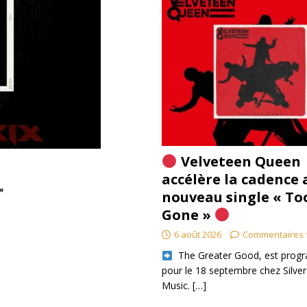
Velveteen Queen
accélère la cadence 
»
nouveau single « To
Gone »
6 août 2026
Commentaires 
​ The Greater Good, est pro
pour le 18 septembre chez Silver
Music.
[…]