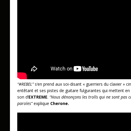
“#REBEL”
s’en prend aux soi-disant « guerriers du clavier » c
entêtant et ses pistes de guitare fulgurantes qui mettent en 
son d’
EXTREME
.
“Nous dénonçons les trolls qui ne sont pas c
paroles”
explique
Cherone.