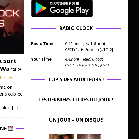
RADIO CLOCK
Radio Time:
6
:
42
pm
jeudi 6 août
CEST (Paris, Europe) [UTC+2]
k sort
Your Time:
4
:
42
pm
jeudi 6 août
UTC (undefined, UTC) [UTC]
 Wars »
fermés
TOP 5 DES AUDITEURS !
mme on
ions oubliée
LES DERNIERS TITRES DU JOUR !
 bloc.
[…]
UN JOUR – UN DISQUE
INE