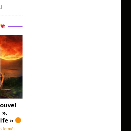
]
R
ouvel
 ».
Life »
s fermés