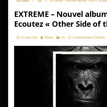
ACCUEIL
CD
EXTREME – Nouvel album » SIX « . Ecout
EXTREME – Nouvel album 
Ecoutez « Other Side of 
31 mai 2023
Olivier
CD
Commentaires fermés