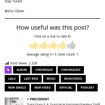
Stay Tuned
@Doc Olivier
How useful was this post?
Click on a star to rate it!
Average rating
4
/ 5. Vote count:
1
Post Views:
2 328
ALBUM
CHRONIQUE
CHRONIQUES
LALU
LAST RIDE
MUSIC
MUSICVIDEO
NEW SINGLE
NEW VIDEO
OFFICIAL
PODCAST
PRÉCÉDENT
Tracii Guns (L.A. Guns) et le bassiste/chanteur Todd