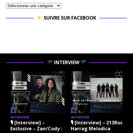
SUIVRE SUR FACEBOOK
INTERVIEW
INTERVIEW
INTERVIEW
I
🎙 [Interview] –
🎙 [Interview] – 213Rock
Exclusive – Zan/Cody :
Harrag Melodica