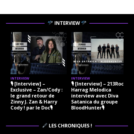
INTERVIEW
INTERVIEW
INTERVIEW
I
🎙 [Interview] –
🎙 [Interview] – 213Rock
Exclusive – Zan/Cody :
Harrag Melodica
le grand retour de
interview avec Diva
Zinny J. Zan & Harry
Satanica du groupe
Cody ! par le Doc🎙
BloodHunter🎙
LES CHRONIQUES !