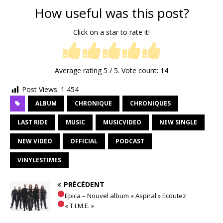
How useful was this post?
Click on a star to rate it!
Average rating
5
/ 5. Vote count:
14
Post Views:
1 454
ALBUM
CHRONIQUE
CHRONIQUES
LAST RIDE
MUSIC
MUSICVIDEO
NEW SINGLE
NEW VIDEO
OFFICIAL
PODCAST
VINYLESTIMES
PRÉCÉDENT
Epica – Nouvel album « Aspiral » Ecoutez
« T.I.M.E. »