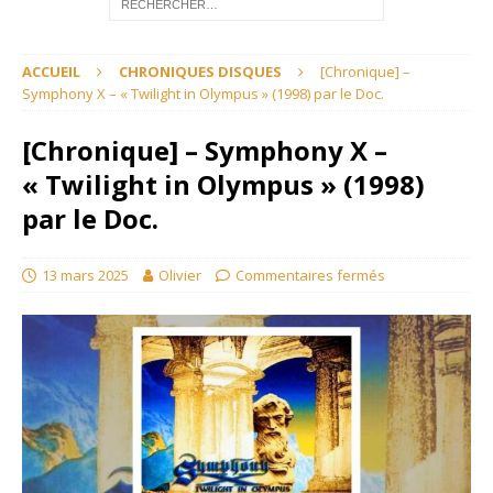
ACCUEIL
CHRONIQUES DISQUES
[Chronique] –
Symphony X – « Twilight in Olympus » (1998) par le Doc.
[Chronique] – Symphony X –
« Twilight in Olympus » (1998)
par le Doc.
13 mars 2025
Olivier
Commentaires fermés