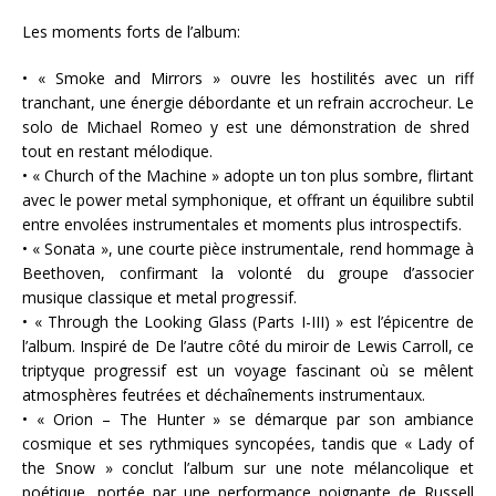
Les moments forts de l’album:
• « Smoke and Mirrors » ouvre les hostilités avec un riff
tranchant, une énergie débordante et un refrain accrocheur. Le
solo de Michael Romeo y est une démonstration de shred
tout en restant mélodique.
• « Church of the Machine » adopte un ton plus sombre, flirtant
avec le power metal symphonique, et offrant un équilibre subtil
entre envolées instrumentales et moments plus introspectifs.
• « Sonata », une courte pièce instrumentale, rend hommage à
Beethoven, confirmant la volonté du groupe d’associer
musique classique et metal progressif.
• « Through the Looking Glass (Parts I-III) » est l’épicentre de
l’album. Inspiré de De l’autre côté du miroir de Lewis Carroll, ce
triptyque progressif est un voyage fascinant où se mêlent
atmosphères feutrées et déchaînements instrumentaux.
• « Orion – The Hunter » se démarque par son ambiance
cosmique et ses rythmiques syncopées, tandis que « Lady of
the Snow » conclut l’album sur une note mélancolique et
poétique, portée par une performance poignante de Russell