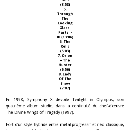
(3:58)
5.
Through
The
Looking
Glass,
Parts I-
III (13:06)
6. The
Relic
(5:03)
7. Orion
– The
Hunter
(6:56)
8. Lady
Of The
Snow
(7:07)
En 1998, Symphony X dévoile Twilight in Olympus, son
quatrième album studio, dans la continuité du chef-d’œuvre
The Divine Wings of Tragedy (1997).
Fort d’un style hybride entre metal progressif et néo-classique,