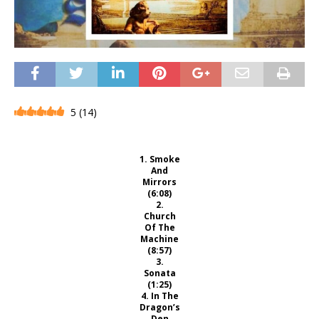
5
(
14
)
1. Smoke
And
Mirrors
(6:08)
2.
Church
Of The
Machine
(8:57)
3.
Sonata
(1:25)
4. In The
Dragon’s
Den