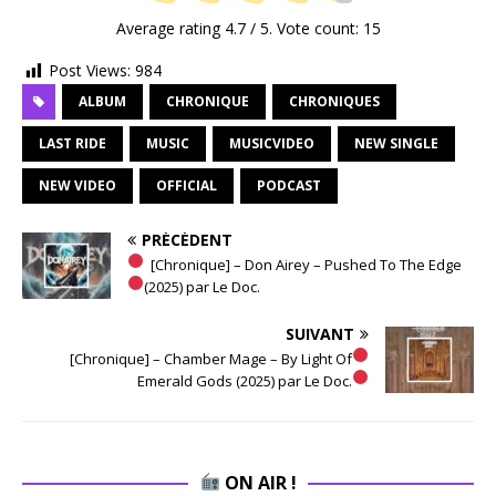
Average rating
4.7
/ 5. Vote count:
15
Post Views:
984
ALBUM
CHRONIQUE
CHRONIQUES
LAST RIDE
MUSIC
MUSICVIDEO
NEW SINGLE
NEW VIDEO
OFFICIAL
PODCAST
PRÉCÉDENT
[Chronique] – Don Airey – Pushed To The Edge
(2025) par Le Doc.
SUIVANT
[Chronique] – Chamber Mage – By Light Of
Emerald Gods (2025) par Le Doc.
ON AIR !