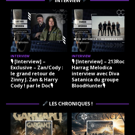
INTERVIEW
INTERVIEW
INTERVIEW
I
🎙 [Interview] –
🎙 [Interview] – 213Rock
Exclusive – Zan/Cody :
Harrag Melodica
le grand retour de
interview avec Diva
Zinny J. Zan & Harry
Satanica du groupe
Cody ! par le Doc🎙
BloodHunter🎙
LES CHRONIQUES !