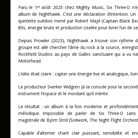
Paru le 1ᵉʳ août 2025 chez Mighty Music, Six Three O n’
album de Nighthawk. C’est une déclaration d’intention. Un
quintette suédois mené par Robert Majd (Captain Black Bea
80s, énergie brute et production ciselée pour livrer l’un de 
Depuis Prowler (2023), Nighthawk a trouvé son rythme de 
groupe est allé chercher l’âme du rock à la source, enregist
Rockfield Studios au pays de Galles sanctuaire qui a vu n
Motörhead.
L’idée était claire : capter une énergie live et analogique, l
Le producteur Sverker Widgren (à la console pour la second
instrument l’espace et le mordant qu’il mérite.
Le résultat : un album à la fois moderne et profondémen
mélodique. Impossible de parler de Six Three O sans
magistrale de Björn Strid (Soilwork, The Night Flight Orchest
Capable d’alterner chant clair puissant, sensibilité et en