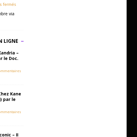
s fermés
bre via
N LIGNE
Xandria –
r le Doc.
ommentaires
Chez Kane
) par le
ommentaires
onic – II