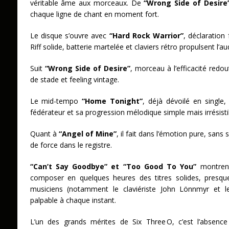
véritable âme aux morceaux.
De
“Wrong Side of Desire
chaque ligne de chant en moment fort.
Le disque s’ouvre avec
“Hard Rock Warrior”
, déclaration
Riff solide, batterie martelée et claviers rétro propulsent l’
Suit
“Wrong Side of Desire”
, morceau à l’efficacité redou
de stade et feeling vintage.
Le mid-tempo
“Home Tonight”
, déjà dévoilé en single, 
fédérateur et sa progression mélodique simple mais irrésisti
Quant à
“Angel of Mine”
, il fait dans l’émotion pure, sans
de force dans le registre.
“Can’t Say Goodbye” et “Too Good To You”
montrent
composer en quelques heures des titres solides, presque i
musiciens (notamment le claviériste John Lönnmyr et l
palpable à chaque instant.
L’un des grands mérites de Six Three O, c’est l’absenc