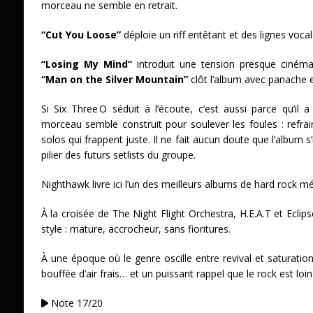
morceau ne semble en retrait.
“Cut You Loose”
déploie un riff entêtant et des lignes vocale
“Losing My Mind”
introduit une tension presque cinémat
“Man on the Silver Mountain”
clôt l’album avec panache et
Si Six Three O séduit à l’écoute, c’est aussi parce qu’il 
morceau semble construit pour soulever les foules : refrai
solos qui frappent juste. Il ne fait aucun doute que l’alb
pilier des futurs setlists du groupe.
Nighthawk livre ici l’un des meilleurs albums de hard rock m
À la croisée de The Night Flight Orchestra, H.E.A.T et Ecli
style : mature, accrocheur, sans fioritures.
À une époque où le genre oscille entre revival et saturat
bouffée d’air frais… et un puissant rappel que le rock est loin
Note 17/20