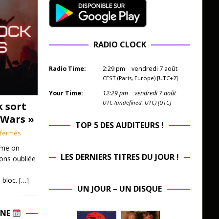
RADIO CLOCK
Radio Time:
2
:
29
pm
vendredi 7 août
CEST (Paris, Europe) [UTC+2]
Your Time:
12
:
29
pm
vendredi 7 août
UTC (undefined, UTC) [UTC]
k sort
 Wars »
TOP 5 DES AUDITEURS !
fermés
mme on
LES DERNIERS TITRES DU JOUR !
ions oubliée
 bloc.
[…]
UN JOUR – UN DISQUE
INE