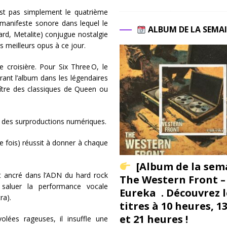
est pas simplement le quatrième
 manifeste sonore dans lequel le
ALBUM DE LA SEMA
rd, Metalite) conjugue nostalgie
ses meilleurs opus à ce jour.
croisière. Pour Six Three O, le
rant l’album dans les légendaires
aître des classiques de Queen ou
oin des surproductions numériques.
e fois) réussit à donner à chaque
[Album de la sem
t ancré dans l’ADN du hard rock
The Western Front –
 saluer la performance vocale
Eureka . Découvrez l
ra).
titres à 10 heures, 1
et 21 heures !
volées rageuses, il insuffle une