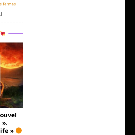
s fermés
]
R
ouvel
 ».
Life »