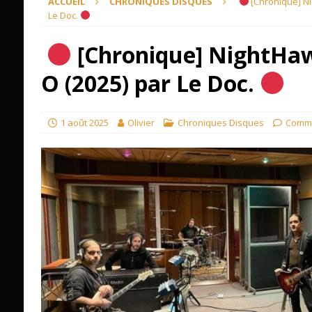
ACCUEIL
CHRONIQUES DISQUES
[Chronique] Ni
Le Doc.
[Chronique] NightHaw
O (2025) par Le Doc.
1 août 2025
Olivier
Chroniques Disques
Comme