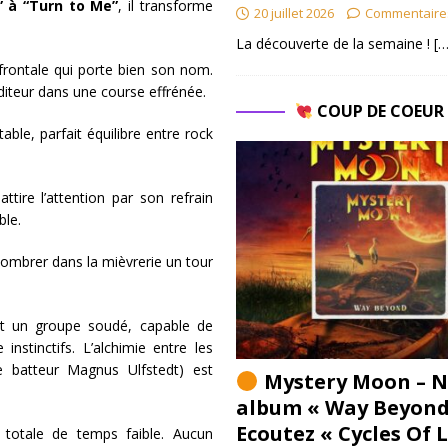
” à “Turn to Me”
, il transforme
20 juillet 2026
Commentaire
La découverte de la semaine !
[…
 frontale qui porte bien son nom.
auditeur dans une course effrénée.
COUP DE COEU
table, parfait équilibre entre rock
attire l’attention par son refrain
ble.
 sombrer dans la mièvrerie un tour
 un groupe soudé, capable de
nstinctifs. L’alchimie entre les
e batteur Magnus Ulfstedt) est
Mystery Moon – N
album « Way Beyond
Ecoutez « Cycles Of 
e totale de temps faible. Aucun