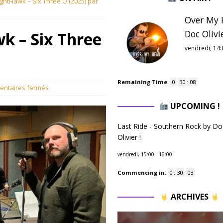
ghtHawk – Six Three O (2025) par
Over My 
Doc Olivie
k – Six Three
vendredi, 14:
Remaining Time
:
0
:
30
:
07
ntaires fermés
UPCOMING !
Last Ride - Southern Rock by Do
Olivier !
vendredi, 15:00
-
16:00
Commencing in
:
0
:
30
:
07
ARCHIVES