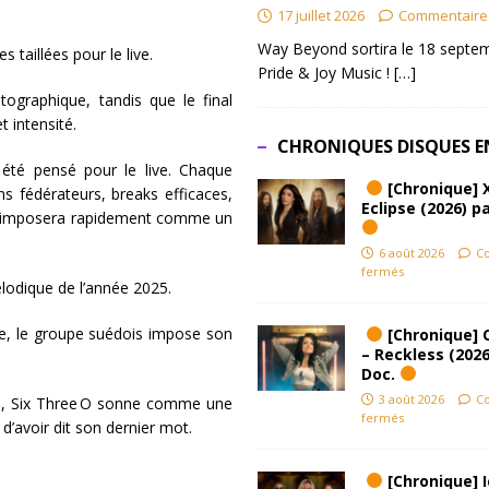
17 juillet 2026
Commentaire
Way Beyond sortira le 18 septem
s taillées pour le live.
Pride & Joy Music !
[…]
ographique, tandis que le final
 intensité.
CHRONIQUES DISQUES E
a été pensé pour le live. Chaque
[Chronique] 
ns fédérateurs, breaks efficaces,
Eclipse (2026) pa
um s’imposera rapidement comme un
6 août 2026
C
fermés
élodique de l’année 2025.
pse, le groupe suédois impose son
[Chronique] 
– Reckless (2026
Doc.
3 août 2026
C
ion, Six Three O sonne comme une
fermés
 d’avoir dit son dernier mot.
[Chronique] Ic