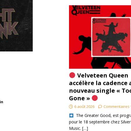
Velveteen Queen
accélère la cadence 
nouveau single « To
Gone »
in
6 août 2026
Commentaires 
​ The Greater Good, est pro
pour le 18 septembre chez Silver
Music.
[…]