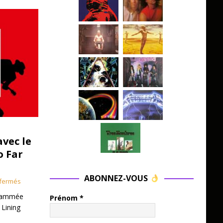
avec le
o Far
ABONNEZ-VOUS
fermés
grammée
Prénom
*
 Lining