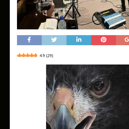
4.9
(
29
)