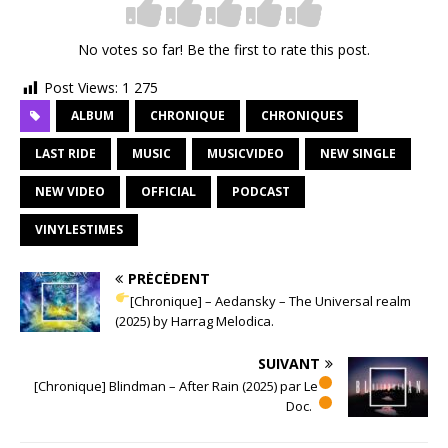
No votes so far! Be the first to rate this post.
Post Views:
1 275
ALBUM
CHRONIQUE
CHRONIQUES
LAST RIDE
MUSIC
MUSICVIDEO
NEW SINGLE
NEW VIDEO
OFFICIAL
PODCAST
VINYLESTIMES
PRÉCÉDENT
[Chronique] – Aedansky – The Universal realm
(2025) by Harrag Melodica.
SUIVANT
[Chronique] Blindman – After Rain (2025) par Le
Doc.