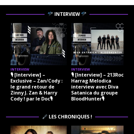
INTERVIEW
INTERVIEW
INTERVIEW
I
🎙 [Interview] –
🎙 [Interview] – 213Rock
Exclusive – Zan/Cody :
Harrag Melodica
le grand retour de
interview avec Diva
Zinny J. Zan & Harry
Satanica du groupe
Cody ! par le Doc🎙
BloodHunter🎙
LES CHRONIQUES !