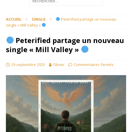
ACCUEIL
SINGLE
​ Peterified partage un nouveau
single « Mill Valley »
​ Peterified partage un nouveau
single « Mill Valley »
29 septembre 2025
Olivier
Commentaires fermés