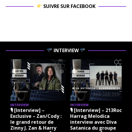
SUIVRE SUR FACEBOOK
INTERVIEW
INTERVIEW
INTERVIEW
3Rock
🎙 [Interview] – 213Rock
🎙 [Interview] – 213Rock
Harrag Melodica &
Harrag Melodica Live
a
Madama Rock – Sylvie
interview avec Hannes
e
Grare 20 07 2026
Braun du groupe Kissin