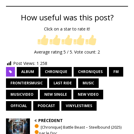
How useful was this post?
Click on a star to rate it!
Average rating
5
/ 5. Vote count:
2
Post Views:
1 258
ALBUM
CHRONIQUE
CHRONIQUES
FM
FRONTIERSMUSIC
LAST RIDE
MUSIC
MUSICVIDEO
NEW SINGLE
NEW VIDEO
OFFICIAL
PODCAST
VINYLESTIMES
PRÉCÉDENT
[Chronique] Battle Beast – Steelbound (2025)
par le Doc