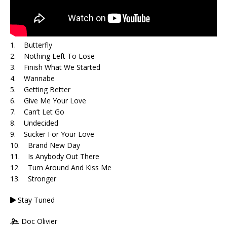
1. Butterfly
2. Nothing Left To Lose
3. Finish What We Started
4. Wannabe
5. Getting Better
6. Give Me Your Love
7. Can’t Let Go
8. Undecided
9. Sucker For Your Love
10. Brand New Day
11. Is Anybody Out There
12. Turn Around And Kiss Me
13. Stronger
Stay Tuned
Doc Olivier