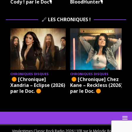
Vinylestimes Classic
Dynamite 🎙
Rock Radio 🎙
LES CHRONIQUES !
CHRONIQUES DISQUES
CHRONIQUES DISQUES
ez
[Chronique] Iconic –
[Chronique] Lalu – A
026)
II (2026) par le Doc.
Mythmaker’s Demise
(2026) par le Doc.
Vinylestimes Classic Rock Radio 2026 ! 1ER sur le Melodic Rock en