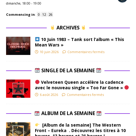
dimanche, 18:00
-
19:00
Commencing in
:
0
:
12
:
25
ARCHIVES
10 Juin 1983 – Tank sort l’album « This
Mean Wars »
10 juin 2026
Commentaires fermés
SINGLE DE LA SEMAINE
Velveteen Queen accélère la cadence
avec le nouveau single « Too Far Gone »
6 août 2026
Commentaires fermés
ALBUM DE LA SEMAINE
[Album de la semaine] The Western
Front – Eureka . Découvrez les titres à 10
heures, 13 heures et 21 heures !