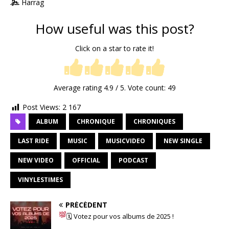
Harrag
How useful was this post?
Click on a star to rate it!
Average rating
4.9
/ 5. Vote count:
49
Post Views:
2 167
ALBUM
CHRONIQUE
CHRONIQUES
LAST RIDE
MUSIC
MUSICVIDEO
NEW SINGLE
NEW VIDEO
OFFICIAL
PODCAST
VINYLESTIMES
PRÉCÉDENT
🗓 Votez pour vos albums de 2025 !