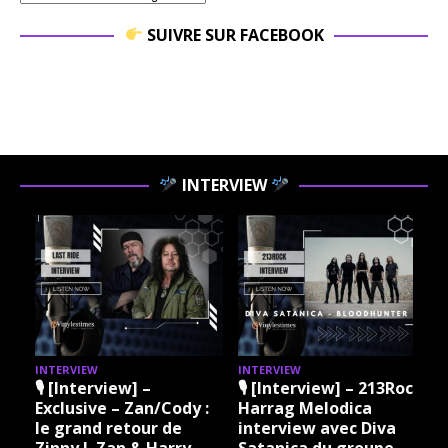
SUIVRE SUR FACEBOOK
INTERVIEW
INTERVIEW
INTERVIEW
I
🎙 [Interview] –
🎙 [Interview] – 213Rock
Exclusive – Zan/Cody :
Harrag Melodica
le grand retour de
interview avec Diva
Zinny J. Zan & Harry
Satanica du groupe