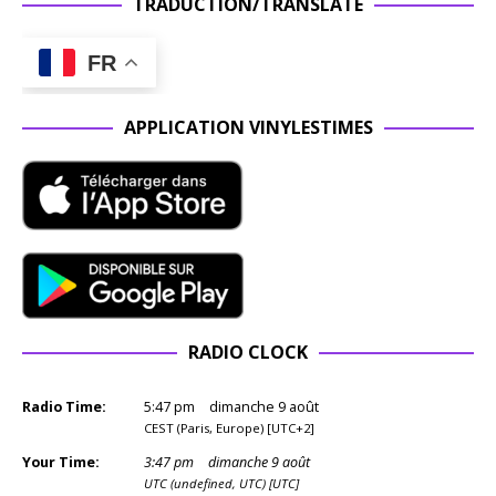
TRADUCTION/TRANSLATE
FR
APPLICATION VINYLESTIMES
RADIO CLOCK
Radio Time:
5
:
47
pm
dimanche 9 août
CEST (Paris, Europe) [UTC+2]
Your Time:
3
:
47
pm
dimanche 9 août
UTC (undefined, UTC) [UTC]