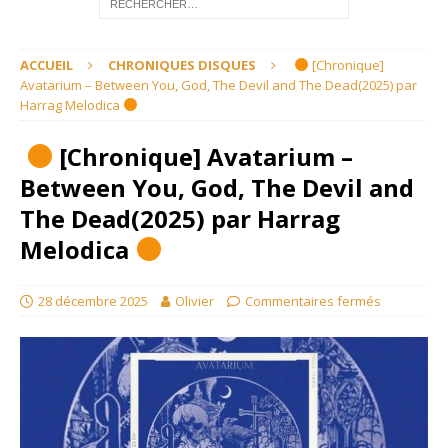
ACCUEIL
CHRONIQUES DISQUES
[Chronique]
Avatarium – Between You, God, The Devil and The Dead(2025) par
Harrag Melodica
[Chronique] Avatarium –
Between You, God, The Devil and
The Dead(2025) par Harrag
Melodica
28 décembre 2025
Olivier
Commentaires fermés