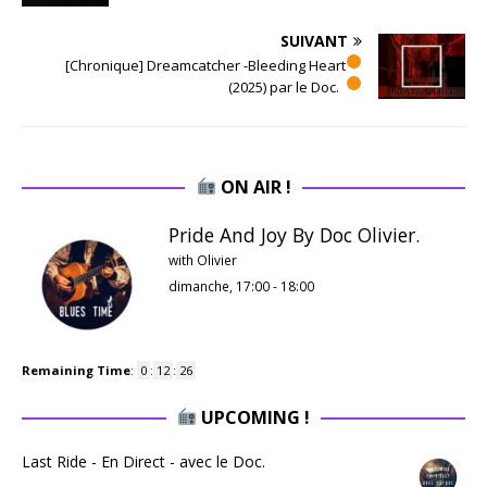
SUIVANT
[Chronique] Dreamcatcher -Bleeding Heart
(2025) par le Doc.
ON AIR !
Pride And Joy By Doc Olivier.
with Olivier
dimanche, 17:00
-
18:00
Remaining Time
:
0
:
12
:
25
UPCOMING !
Last Ride - En Direct - avec le Doc.