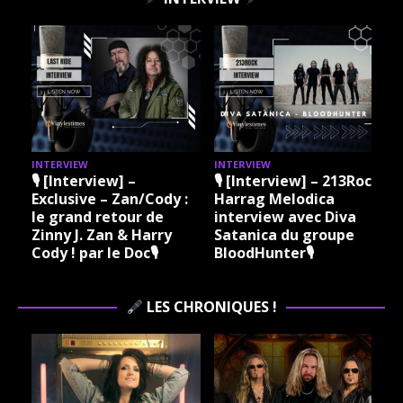
INTERVIEW
INTERVIEW
213Rock
🎙 [Interview] – 213Rock
🎙 [Interview] – 213Ro
a
Harrag Melodica &
Harrag Melodica Live
Diva
Madama Rock – Sylvie
interview avec Hann
upe
Grare 20 07 2026
Braun du groupe Kiss
Vinylestimes Classic
Dynamite 🎙
Rock Radio 🎙
LES CHRONIQUES !