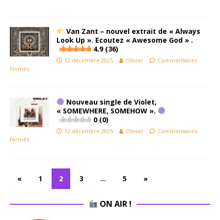
Van Zant – nouvel extrait de « Always
Look Up ». Ecoutez « Awesome God » .
4.9 (36)
12 décembre 2025
Olivier
Commentaires
fermés
Nouveau single de Violet,
« SOMEWHERE, SOMEHOW ».
0 (0)
12 décembre 2025
Olivier
Commentaires
fermés
«
1
2
3
…
5
»
ON AIR !