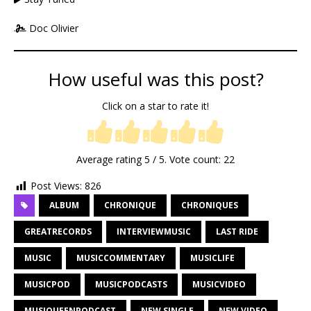
Doc Olivier
How useful was this post?
Click on a star to rate it!
Average rating
5
/ 5. Vote count:
22
Post Views:
826
ALBUM
CHRONIQUE
CHRONIQUES
GREATRECORDS
INTERVIEWMUSIC
LAST RIDE
MUSIC
MUSICCOMMENTARY
MUSICLIFE
MUSICPOD
MUSICPODCASTS
MUSICVIDEO
MUSIQUEENPODCAST
NEW SINGLE
NEW VIDEO