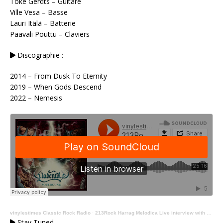
Toke Gerdts – Guitare
Ville Vesa – Basse
Lauri Itälä – Batterie
Paavali Pouttu – Claviers
Discographie :
2014 – From Dusk To Eternity
2019 – When Gods Descend
2022 – Nemesis
vinylestimes Classic Rock Radio
·
213Rock Harrag Melodica Live interview with Mathias & Laurie of Gladenfold 10 02 2026 on Vinylestimes Classic Rock Radio
Stay Tuned