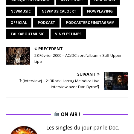
NEWMUSIC
NEWMUSICALOERT
NOWPLAYING
OFFICIAL
PODCAST
PODCASTEROFINSTAGRAM
TALKABOUTMUSIC
VINYLESTIMES
PRÉCÉDENT
28 Février 2000 – AC/DC sort l’album « Stiff Upper
Lip »
SUIVANT
🎙 [Interview] – 213Rock Harrag Melodica Live
interview avec Dan Byrne🎙
ON AIR !
Les singles du jour par le Doc.