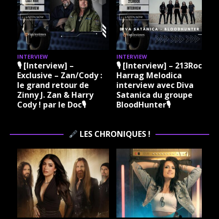
INTERVIEW
INTERVIEW
I
🎙 [Interview] –
🎙 [Interview] – 213Rock
Exclusive – Zan/Cody :
Harrag Melodica
le grand retour de
interview avec Diva
Zinny J. Zan & Harry
Satanica du groupe
Cody ! par le Doc🎙
BloodHunter🎙
LES CHRONIQUES !