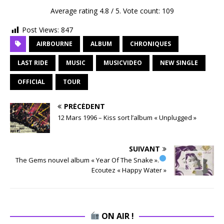
Average rating
4.8
/ 5. Vote count:
109
Post Views:
847
AIRBOURNE
ALBUM
CHRONIQUES
LAST RIDE
MUSIC
MUSICVIDEO
NEW SINGLE
OFFICIAL
TOUR
PRÉCÉDENT
12 Mars 1996 – Kiss sort l’album « Unplugged »
SUIVANT
The Gems nouvel album « Year Of The Snake ».
Ecoutez « Happy Water »
ON AIR !