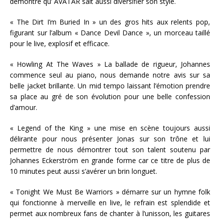
démontre qu’ AVATAR sait aussi diversifier son style.
« The Dirt I’m Buried In » un des gros hits aux relents pop,
figurant sur l’album « Dance Devil Dance », un morceau taillé
pour le live, explosif et efficace.
« Howling At The Waves » La ballade de rigueur, Johannes
commence seul au piano, nous demande notre avis sur sa
belle jacket brillante. Un mid tempo laissant l’émotion prendre
sa place au gré de son évolution pour une belle confession
d’amour.
« Legend of the King » une mise en scène toujours aussi
délirante pour nous présenter Jonas sur son trône et lui
permettre de nous démontrer tout son talent soutenu par
Johannes Eckerström en grande forme car ce titre de plus de
10 minutes peut aussi s’avérer un brin longuet.
« Tonight We Must Be Warriors » démarre sur un hymne folk
qui fonctionne à merveille en live, le refrain est splendide et
permet aux nombreux fans de chanter à l’unisson, les guitares