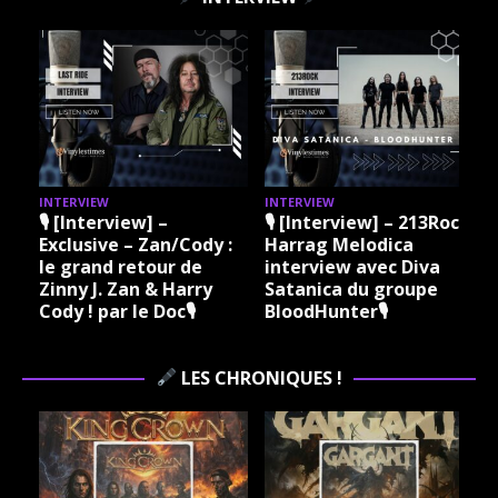
INTERVIEW
INTERVIEW
I
🎙 [Interview] –
🎙 [Interview] – 213Rock
Exclusive – Zan/Cody :
Harrag Melodica
le grand retour de
interview avec Diva
Zinny J. Zan & Harry
Satanica du groupe
Cody ! par le Doc🎙
BloodHunter🎙
LES CHRONIQUES !