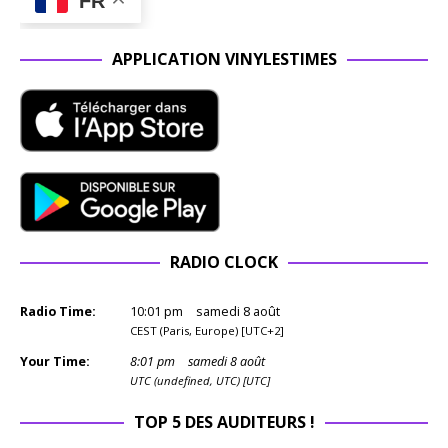
FR
APPLICATION VINYLESTIMES
RADIO CLOCK
Radio Time:
10
:
01
pm
samedi 8 août
CEST (Paris, Europe) [UTC+2]
Your Time:
8
:
01
pm
samedi 8 août
UTC (undefined, UTC) [UTC]
TOP 5 DES AUDITEURS !