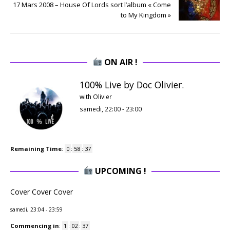
17 Mars 2008 – House Of Lords sort l’album « Come
to My Kingdom »
ON AIR !
100% Live by Doc Olivier.
with Olivier
samedi, 22:00
-
23:00
Remaining Time
:
0
:
58
:
36
UPCOMING !
Cover Cover Cover
samedi, 23:04
-
23:59
Commencing in
:
1
:
02
:
36