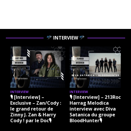
INTERVIEW
INTERVIEW
INTERVIEW
I
🎙 [Interview] –
🎙 [Interview] – 213Rock
Exclusive – Zan/Cody :
Harrag Melodica
le grand retour de
interview avec Diva
Zinny J. Zan & Harry
Satanica du groupe
Cody ! par le Doc🎙
BloodHunter🎙