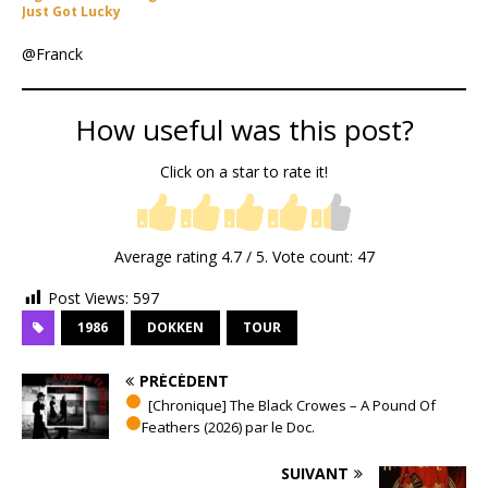
Just Got Lucky
@Franck
How useful was this post?
Click on a star to rate it!
Average rating
4.7
/ 5. Vote count:
47
Post Views:
597
1986
DOKKEN
TOUR
PRÉCÉDENT
[Chronique] The Black Crowes – A Pound Of
Feathers (2026) par le Doc.
SUIVANT