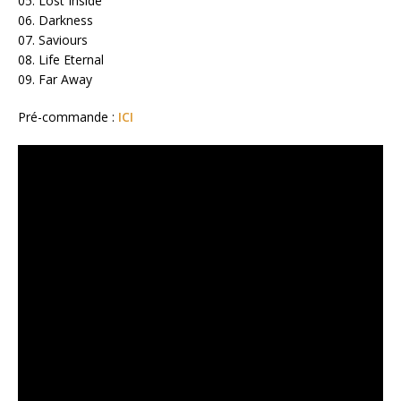
05. Lost Inside
06. Darkness
07. Saviours
08. Life Eternal
09. Far Away
Pré-commande :
ICI