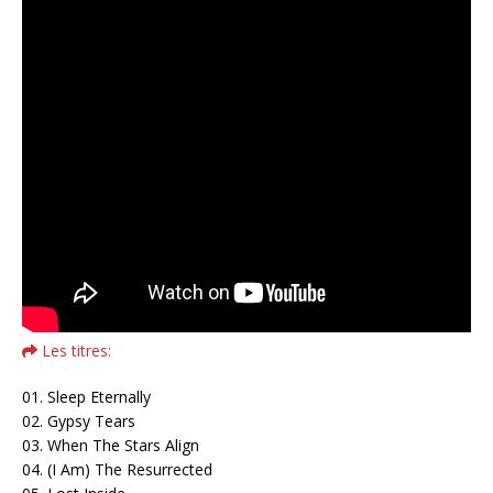
Les titres:
01. Sleep Eternally
02. Gypsy Tears
03. When The Stars Align
04. (I Am) The Resurrected