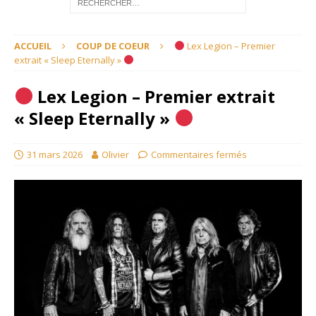
ACCUEIL
COUP DE COEUR
Lex Legion – Premier
extrait « Sleep Eternally »
Lex Legion – Premier extrait
« Sleep Eternally »
31 mars 2026
Olivier
Commentaires fermés