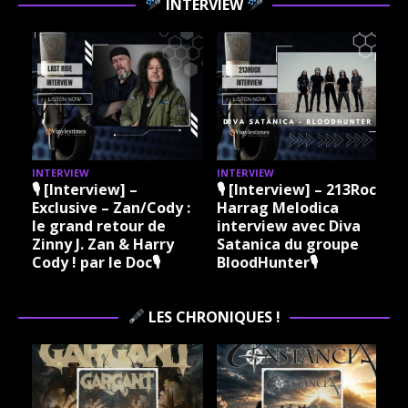
INTERVIEW
INTERVIEW
INTERVIEW
I
🎙 [Interview] –
🎙 [Interview] – 213Rock
Exclusive – Zan/Cody :
Harrag Melodica
le grand retour de
interview avec Diva
Zinny J. Zan & Harry
Satanica du groupe
Cody ! par le Doc🎙
BloodHunter🎙
LES CHRONIQUES !