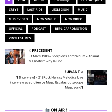
2026
ALBUM
CHRONIQUE
CHRONIQUES
CREYE
LAST RIDE
LEXLEGION
MUSIC
MUSICVIDEO
NEW SINGLE
NEW VIDEO
OFFICIAL
PODCAST
REPLICAPROMOTION
VINYLESTIMES
PRÉCÉDENT
31 Mars 1980 – Scorpions sort l’album « Animal
Magnetism » by le Doc.
SUIVANT
🎙 [Interview] – 213Rock Harrag Melodica Live
interview avec Julien Le Mago Escalas du groupe
Magoyond🎙
ON AIR !