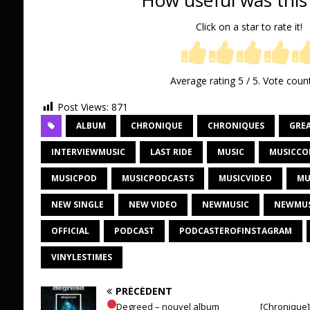
How useful was this
Click on a star to rate it!
Average rating
5
/ 5. Vote coun
Post Views:
871
ALBUM
CHRONIQUE
CHRONIQUES
GRE
INTERVIEWMUSIC
LAST RIDE
MUSIC
MUSICC
MUSICPOD
MUSICPODCASTS
MUSICVIDEO
MU
NEW SINGLE
NEW VIDEO
NEWMUSIC
NEWMUS
OFFICIAL
PODCAST
PODCASTEROFINSTAGRAM
VINYLESTIMES
PRÉCÉDENT
Degreed – nouvel album
[Chronique]