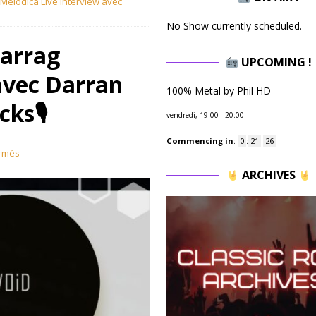
 Melodica Live interview avec
No Show currently scheduled.
Harrag
UPCOMING !
avec Darran
100% Metal by Phil HD
cks🎙
vendredi, 19:00
-
20:00
Commencing in
:
0
:
21
:
25
rmés
ARCHIVES