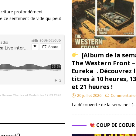
 écriture profondément
re ce sentiment de vide qui peut
.
[Album de la sem
The Western Front –
Eureka . Découvrez l
titres à 10 heures, 1
et 21 heures !
20 juillet 2026
Commentaire
f Godsticks 17 03 2026 on Vinylestimes Classic Rock Radio
La découverte de la semaine !
[…
COUP DE COEU