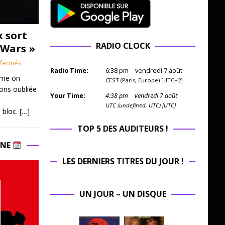
k sort
RADIO CLOCK
 Wars »
fermés
Radio Time:
6
:
38
pm
vendredi 7 août
mme on
CEST (Paris, Europe) [UTC+2]
ions oubliée
Your Time:
4
:
38
pm
vendredi 7 août
UTC (undefined, UTC) [UTC]
 bloc.
[…]
TOP 5 DES AUDITEURS !
INE
LES DERNIERS TITRES DU JOUR !
UN JOUR – UN DISQUE