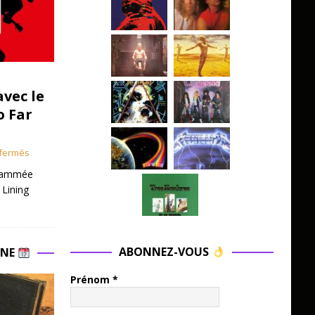
avec le
o Far
fermés
grammée
 Lining
ABONNEZ-VOUS
INE
Prénom
*