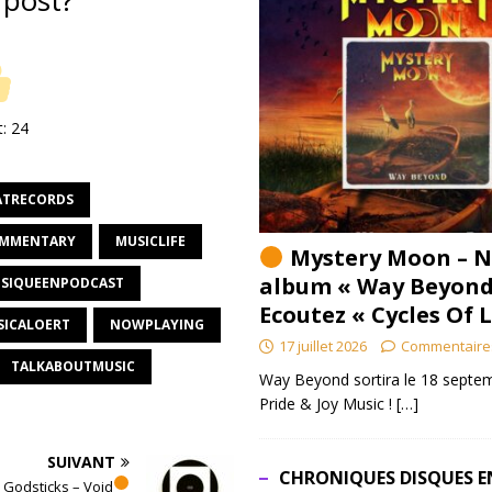
 post?
t:
24
ATRECORDS
OMMENTARY
MUSICLIFE
Mystery Moon – N
album « Way Beyond
SIQUEENPODCAST
Ecoutez « Cycles Of 
ICALOERT
NOWPLAYING
17 juillet 2026
Commentaire
TALKABOUTMUSIC
Way Beyond sortira le 18 septem
Pride & Joy Music !
[…]
SUIVANT
CHRONIQUES DISQUES E
 Godsticks – Void