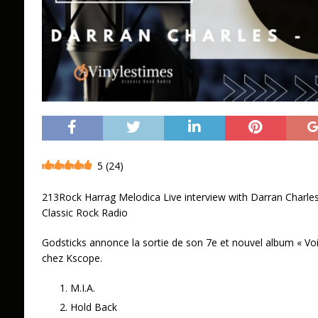
5
(
24
)
213Rock Harrag Melodica Live interview with Darran Charle
Classic Rock Radio
Godsticks annonce la sortie de son 7e et nouvel album « Voi
chez Kscope.
M.I.A.
Hold Back