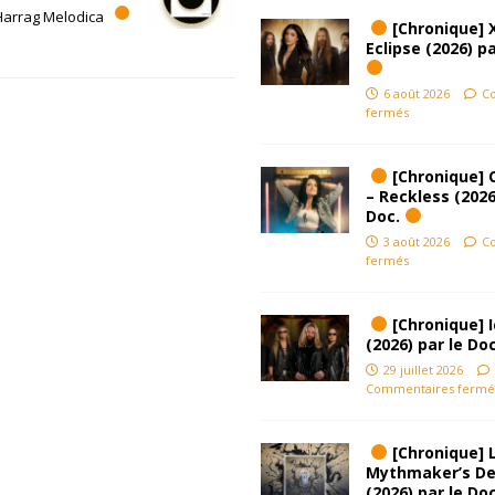
 Harrag Melodica
[Chronique] 
Eclipse (2026) pa
6 août 2026
C
fermés
[Chronique] 
– Reckless (2026
Doc.
3 août 2026
C
fermés
[Chronique] Ic
(2026) par le Do
29 juillet 2026
Commentaires fermé
[Chronique] L
Mythmaker’s D
(2026) par le Do