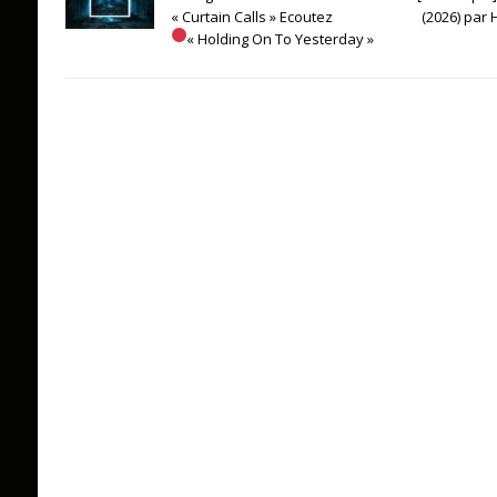
« Curtain Calls » Ecoutez
(2026) par
« Holding On To Yesterday »