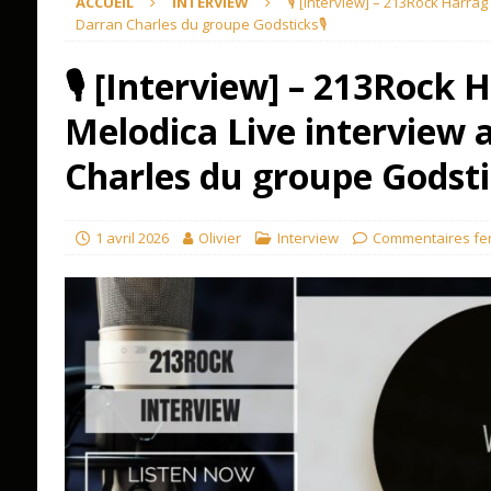
ACCUEIL
INTERVIEW
🎙 [Interview] – 213Rock Harrag
Darran Charles du groupe Godsticks🎙
🎙 [Interview] – 213Rock 
Melodica Live interview 
Charles du groupe Godsti
1 avril 2026
Olivier
Interview
Commentaires fe