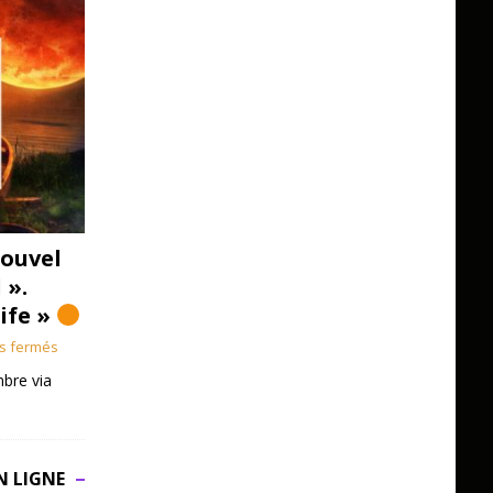
ouvel
 ».
Life »
s fermés
bre via
N LIGNE