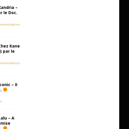
Xandria –
r le Doc.
ommentaires
Chez Kane
) par le
ommentaires
onic – II
c.
s
alu – A
emise
c.